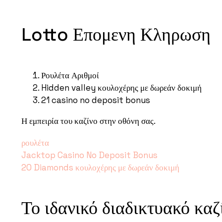
Lotto Επομενη Κληρωση
Ρουλέτα Αριθμοί
Hidden valley κουλοχέρης με δωρεάν δοκιμή
21 casino no deposit bonus
Η εμπειρία του καζίνο στην οθόνη σας.
ρουλέτα
Jacktop Casino No Deposit Bonus
20 Diamonds κουλοχέρης με δωρεάν δοκιμή
Το ιδανικό διαδικτυακό καζ