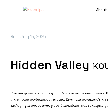
About 
By
July 15, 2025
Hidden Valley κου
Εάν αποφασίσετε να προχωρήσετε και να το δοκιμάσετε, θ
νικητήριου συνδυασμού, χάρτης. Είναι μια συναρπαστική ε
επιλογή για όσους αναζητούν διασκέδαση και ευκαιρίες γι