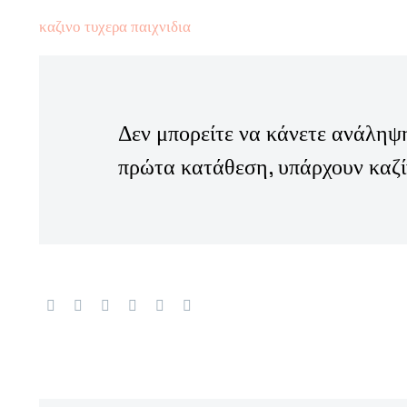
καζινο τυχερα παιχνιδια
Δεν μπορείτε να κάνετε ανάληψ
πρώτα κατάθεση, υπάρχουν καζί