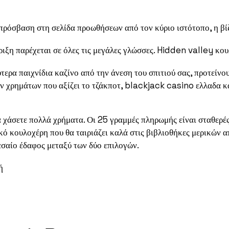
 πρόσβαση στη σελίδα προωθήσεων από τον κύριο ιστότοπο, η βί
η παρέχεται σε όλες τις μεγάλες γλώσσες. Hidden valley κουλ
ερα παιχνίδια καζίνο από την άνεση του σπιτιού σας, προτείνου
ν χρημάτων που αξίζει το τζάκποτ, blackjack casino ελλαδα και
α χάσετε πολλά χρήματα.
Οι 25 γραμμές πληρωμής είναι σταθερές
ό κουλοχέρη που θα ταιριάζει καλά στις βιβλιοθήκες μερικών απ
εσαίο έδαφος μεταξύ των δύο επιλογών.
ή