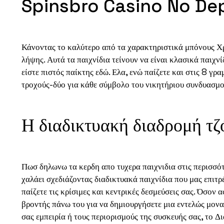
Spinsbro Casino No De
Κάνοντας το καλύτερο από τα χαρακτηριστικά μπόνους Χρυ
λήψης. Αυτά τα παιχνίδια τείνουν να είναι κλασικά παιχ
είστε πιστός παίκτης εδώ. Ελα, ενώ παίζετε και στις 8 γ
τροχούς-δύο για κάθε σύμβολο του νικητήριου συνδυασμού
Η διαδικτυακή διαδρομή τζ
Πωσ δηλωνω τα κερδη απο τυχερα παιχνιδια στις περισσότ
χαλάει σχεδιάζοντας διαδικτυακά παιχνίδια που μας επιτ
παίζετε τις κρίσιμες και κεντρικές δεσμεύσεις σας. Όσον 
βροντής πάνω του για να δημιουργήσετε μια εντελώς μοναδ
σας εμπειρία ή τους περιορισμούς της συσκευής σας, το 