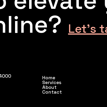
 elevate
nline?
Let’s t
54000
Home
Services
About
Contact