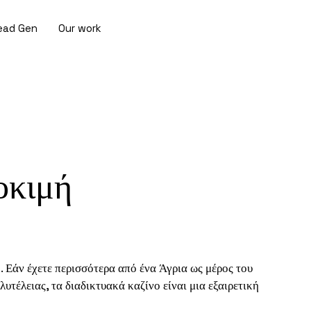
ead Gen
Our work
οκιμή
. Εάν έχετε περισσότερα από ένα Άγρια ως μέρος του
τέλειας, τα διαδικτυακά καζίνο είναι μια εξαιρετική