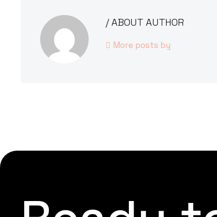
/ ABOUT AUTHOR
More posts by