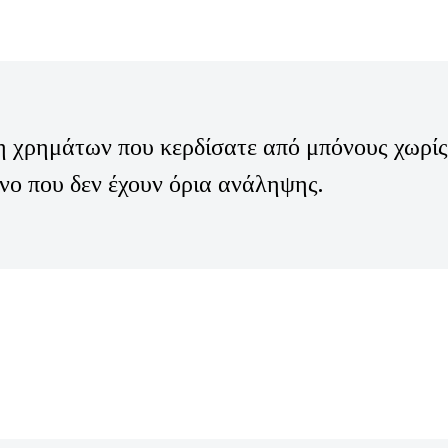
η χρημάτων που κερδίσατε από μπόνους χωρίς
νο που δεν έχουν όρια ανάληψης.