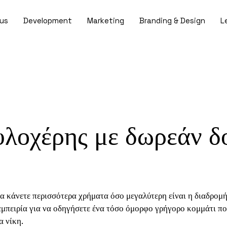
us
Development
Marketing
Branding & Design
L
λοχέρης με δωρεάν δ
α κάνετε περισσότερα χρήματα όσο μεγαλύτερη είναι η διαδρομή
μπειρία για να οδηγήσετε ένα τόσο όμορφο γρήγορο κομμάτι πολυ
α νίκη.