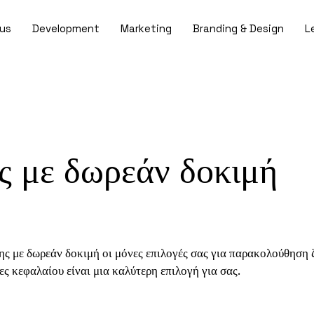
us
Development
Marketing
Branding & Design
L
 με δωρεάν δοκιμή
ς με δωρεάν δοκιμή οι μόνες επιλογές σας για παρακολούθηση
 κεφαλαίου είναι μια καλύτερη επιλογή για σας.