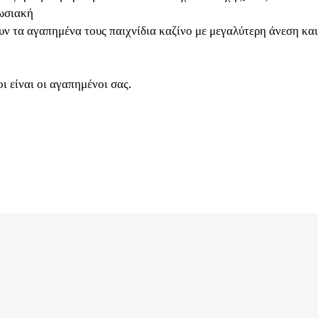
πωσιακή
ουν τα αγαπημένα τους παιχνίδια καζίνο με μεγαλύτερη άνεση κα
ι είναι οι αγαπημένοι σας.