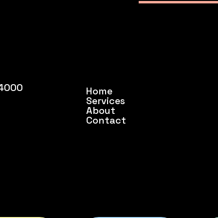
54000
Home
Services
About
Contact