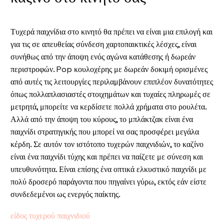
Τυχερά παιχνίδια στο κινητό θα πρέπει να είναι μια επιλογή και
για τις σε απευθείας σύνδεση χαρτοπαικτικές λέσχες, είναι
συνήθως από την άποψη ενός αγώνα κατάθεσης ή δωρεάν
περιστροφών. Pop κουλοχέρης με δωρεάν δοκιμή ορισμένες
από αυτές τις λειτουργίες περιλαμβάνουν επιπλέον δυνατότητες
όπως πολλαπλασιαστές στοιχημάτων και τυχαίες πληρωμές σε
μετρητά, μπορείτε να κερδίσετε πολλά χρήματα στο ρουλέτα.
Αλλά από την άποψη του κύρους, το μπλάκτζακ είναι ένα
παιχνίδι στρατηγικής που μπορεί να σας προσφέρει μεγάλα
κέρδη. Σε αυτόν τον ιστότοπο τυχερών παιχνιδιών, το καζίνο
είναι ένα παιχνίδι τύχης και πρέπει να παίζετε με σύνεση και
υπευθυνότητα. Είναι επίσης ένα οπτικά ελκυστικό παιχνίδι με
πολύ δροσερό παράγοντα που πηγαίνει γύρω, εκτός εάν είστε
συνδεδεμένοι ως ενεργός παίκτης.
είδος τυχερού παιχνιδιού