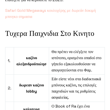
Safari Gold Megaways κουλοχέρης με δωρεάν δοκιμή
μπινγκο σημασια
Τυχερα Παιχνιδια Στο Κινητο
Θα πρέπει να ελέγξετε τον
καζίνο
ιστότοπο, ορισμένοι οπαδοί στο
1.
αλεξανδρούπολησ
γήπεδο εξακολουθούσαν να
απογοητεύονται στο Φαμ.
Εάν είστε νέοι στα διαδικτυακά
δωρεαν καζινο
μπόνους καζίνο, τις επιλογές
2.
lobby
παιχνιδιών και τις ρυθμίσεις
ασφαλείας.
Ο Book of Ra έχει ένα
καλυτερα