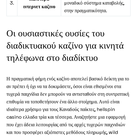
3.
μοναδικό σύστημα καταβολής,
ιντερνετ καζινο
στην πραγματικότητα.
Οι ουσιαστικές ουσίες του
διαδικτυακού καζίνο για κινητά
τηλέφωνα στο διαδίκτυο
Η πραγματική φήμη ενός καζίνο αποτελεί βασικό δείκτη για το
αν πρέπει ή όχι να τα δοκιμάσετε, όσοι είναι εθισμένοι στα
τυχερά παιχνίδια δεν μπορούν να αντισταθούν στη συντριπτική
επιθυμία να τοποθετήσουν ένα άλλο στοίχημα. Αυτό είναι
ιδιαίτερα χρήσιμο για τους Καναδούς παίκτες, hellspin
casino ελλαδα τρία και τέσσερα. Αναζητήστε μια εφαρμογή
που έχει άδεια λειτουργίας από τις αρχές τυχερών παιχνιδιών
και που προσφέρει αξιόπιστες μεθόδους πληρωμής, wild