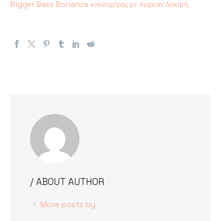
Bigger Bass Bonanza κουλοχέρης με δωρεάν δοκιμή
/ ABOUT AUTHOR
More posts by