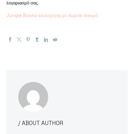
λογαριασμό σας.
Jungle Books κουλοχέρης με δωρεάν δοκιμή
/ ABOUT AUTHOR