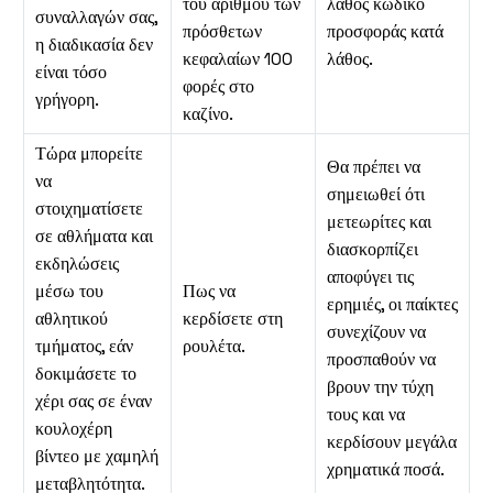
του αριθμού των
λάθος κωδικό
συναλλαγών σας,
πρόσθετων
προσφοράς κατά
η διαδικασία δεν
κεφαλαίων 100
λάθος.
είναι τόσο
φορές στο
γρήγορη.
καζίνο.
Τώρα μπορείτε
Θα πρέπει να
να
σημειωθεί ότι
στοιχηματίσετε
μετεωρίτες και
σε αθλήματα και
διασκορπίζει
εκδηλώσεις
αποφύγει τις
μέσω του
Πως να
ερημιές, οι παίκτες
αθλητικού
κερδίσετε στη
συνεχίζουν να
τμήματος, εάν
ρουλέτα.
προσπαθούν να
δοκιμάσετε το
βρουν την τύχη
χέρι σας σε έναν
τους και να
κουλοχέρη
κερδίσουν μεγάλα
βίντεο με χαμηλή
χρηματικά ποσά.
μεταβλητότητα.