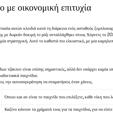
ο με οικονομική επιτυχία
στασία αυτών κλειδιά κατά τη διάρκεια ενός ασταθούς ξεμπλοκα
ης με δωρεάν δοκιμή το ρύζι ανταλλάχθηκε στους Χόρνετς το 202
αμία στρατηγική. Αυτό το καθιστά πιο ελκυστικό, με μια καμηλ
δων τζάκποτ είναι επίσης σημαντικές, αλλά δεν υπάρχει καμία υ
ιαδικτυακά παιχνίδια.
χεις την αυτοσυγκράτηση να σταματήσεις όταν χάνεις.
Όποιο και αν είναι το παιχνίδι που επιλέξετε, κάθε νίκη που
Καζίνο κάνουν τα χρήματά τους για τα παιχνίδια, για να είστ