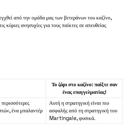
λεγχθεί από την ομάδα μας των βετεράνων του καζίνο,
κύριες ανησυχίες για τους παίκτες σε απευθείας
Το ζάρι στο καζίνο: παίξτε σαν
ένας επαγγελματίας!
περισσότερες
Αυτή η στρατηγική είναι πιο
ιστών, ένα μπαλαντέρ
ασφαλής από τη στρατηγική του
Martingale, φυσικά.