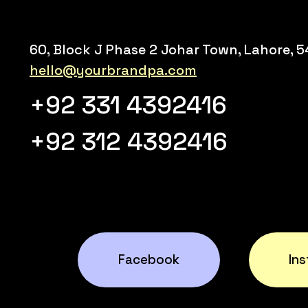
60, Block J Phase 2 Johar Town, Lahore, 
hello@yourbrandpa.com
+92 331 4392416
+92 312 4392416
Facebook
In