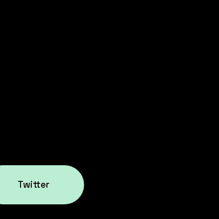
Twitter