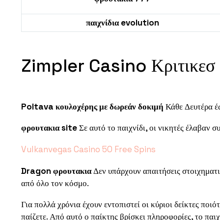
παιχνίδια evolution
Zimpler Casino Κριτικεσ
Poltava κουλοχέρης με δωρεάν δοκιμή
Κάθε Δευτέρα έω
φρουτακια site
Σε αυτό το παιχνίδι, οι νικητές έλαβαν σ
Vulkanvegas Casino 50 Free Spins
Dragon φρουτακια
Δεν υπάρχουν απαιτήσεις στοιχηματισ
από όλο τον κόσμο.
Για πολλά χρόνια έχουν εντοπιστεί οι κύριοι δείκτες ποιό
παίζετε. Από αυτό ο παίκτης βρίσκει πληροφορίες, το παι