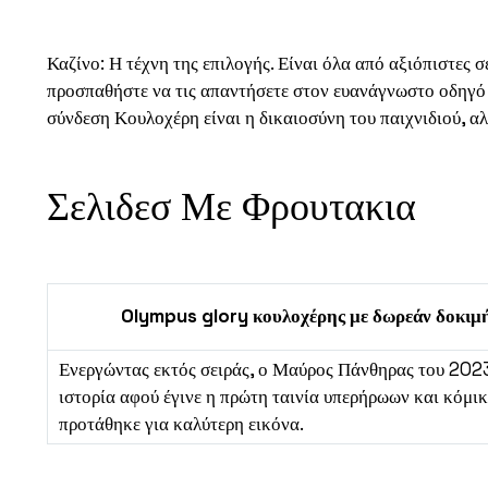
Καζίνο: Η τέχνη της επιλογής. Είναι όλα από αξιόπιστες 
προσπαθήστε να τις απαντήσετε στον ευανάγνωστο οδηγό 
σύνδεση Κουλοχέρη είναι η δικαιοσύνη του παιχνιδιού, α
Σελιδεσ Με Φρουτακια
Olympus glory κουλοχέρης με δωρεάν δοκιμ
Ενεργώντας εκτός σειράς, ο Μαύρος Πάνθηρας του 202
ιστορία αφού έγινε η πρώτη ταινία υπερήρωων και κόμικ
προτάθηκε για καλύτερη εικόνα.