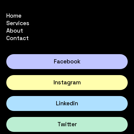
Home
Services
About
Contact
Facebook
Instagram
Linkedin
Twitter