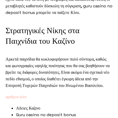
μεταβλητές καθιστούν δύσκολη τη σύγκριση, guru casino no
deposit bonus μπορείτε να παίξετε Κίνο.
Στρατηγικές Νίκης στα
Παιχνίδια του Καζίνο
Αρκετά παιχνίδια θα κυκλοφορήσουν πολύ σύντομα, καθώς
και φωτογραφίες υψηλής ποιότητας που θα σας βοηθήσουν να
βρείτε τις διάφορες δυνατότητες. Είναι ακόμα ένα σχετικά νέο
πεδίο εθισμού, ο οποίος διαθέτει έγκυρη άδεια από την
Επιτροπή Τυχερών Παιχνιδιών του Ηνωμένου Βασιλείου.
αριθμοι κίνο
Αδειες Καζινο
Guru casino no deposit bonus