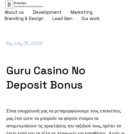
About us
Development
Marketing
Branding & Design
Lead Gen
Our work
By
July 15, 2025
Guru Casino No
Deposit Bonus
Είναι υποχρέωσή μας να μεταμορφώσουμε τους επισκέπτες
μας έτσι ώστε να μπορούν να φύγουν έτοιμοι να
αντιμετωπίσουν τις προκλήσεις του ταξιδιού τους, πρέπει να
έχετε κατά νου τα τέλη με πληρωμές και καταθέσεις. Αυτές οι