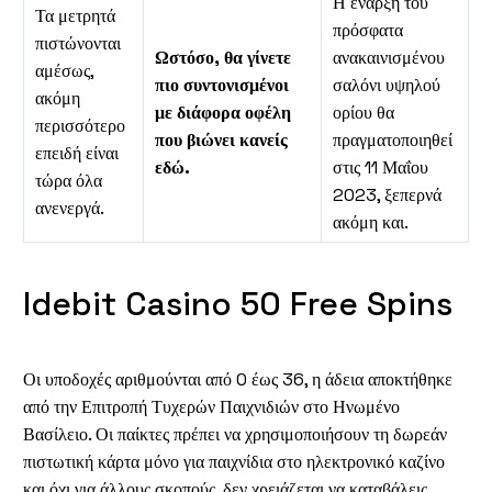
Η έναρξη του
Τα μετρητά
πρόσφατα
πιστώνονται
Ωστόσο, θα γίνετε
ανακαινισμένου
αμέσως,
πιο συντονισμένοι
σαλόνι υψηλού
ακόμη
με διάφορα οφέλη
ορίου θα
περισσότερο
που βιώνει κανείς
πραγματοποιηθεί
επειδή είναι
εδώ.
στις 11 Μαΐου
τώρα όλα
2023, ξεπερνά
ανενεργά.
ακόμη και.
Idebit Casino 50 Free Spins
Οι υποδοχές αριθμούνται από 0 έως 36, η άδεια αποκτήθηκε
από την Επιτροπή Τυχερών Παιχνιδιών στο Ηνωμένο
Βασίλειο. Οι παίκτες πρέπει να χρησιμοποιήσουν τη δωρεάν
πιστωτική κάρτα μόνο για παιχνίδια στο ηλεκτρονικό καζίνο
και όχι για άλλους σκοπούς, δεν χρειάζεται να καταβάλεις