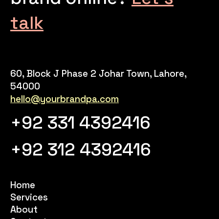
talk
60, Block J Phase 2 Johar Town, Lahore,
54000
hello@yourbrandpa.com
+92 331 4392416
+92 312 4392416
Home
Services
About