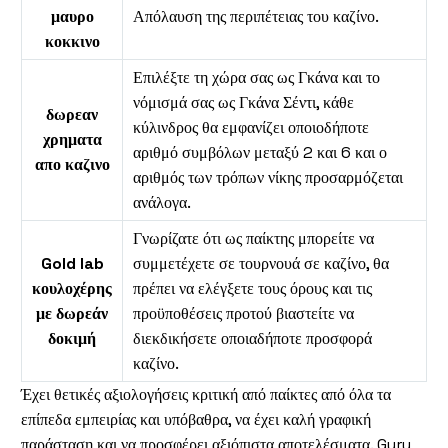
μαυρο
Απόλαυση της περιπέτειας του καζίνο.
κοκκινο
Επιλέξτε τη χώρα σας ως Γκάνα και το
νόμισμά σας ως Γκάνα Σέντι, κάθε
δωρεαν
κύλινδρος θα εμφανίζει οποιοδήποτε
χρηματα
αριθμό συμβόλων μεταξύ 2 και 6 και ο
απο καζινο
αριθμός των τρόπων νίκης προσαρμόζεται
ανάλογα.
Γνωρίζατε ότι ως παίκτης μπορείτε να
Gold lab
συμμετέχετε σε τουρνουά σε καζίνο, θα
κουλοχέρης
πρέπει να ελέγξετε τους όρους και τις
με δωρεάν
προϋποθέσεις προτού βιαστείτε να
δοκιμή
διεκδικήσετε οποιαδήποτε προσφορά
καζίνο.
Έχει θετικές αξιολογήσεις κριτική από παίκτες από όλα τα
επίπεδα εμπειρίας και υπόβαθρα, να έχει καλή γραφική
παράσταση και να προσφέρει αξιόπιστα αποτελέσματα. Guru