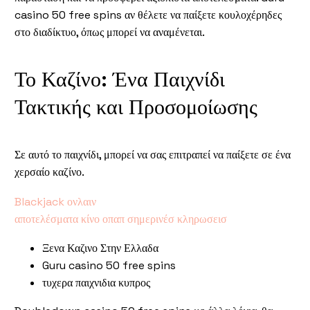
casino 50 free spins αν θέλετε να παίξετε κουλοχέρηδες
στο διαδίκτυο, όπως μπορεί να αναμένεται.
Το Καζίνο: Ένα Παιχνίδι
Τακτικής και Προσομοίωσης
Σε αυτό το παιχνίδι, μπορεί να σας επιτραπεί να παίξετε σε ένα
χερσαίο καζίνο.
Blackjack ονλαιν
αποτελέσματα κίνο οπαπ σημερινέσ κληρωσεισ
Ξενα Καζινο Στην Ελλαδα
Guru casino 50 free spins
τυχερα παιχνιδια κυπρος