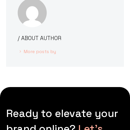
/ ABOUT AUTHOR
More posts by
Ready to elevate your
brand online?
Let’s