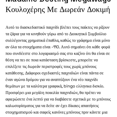
Κουλοχέρης Με Δωρεάν Δοκιμή
Αυτό το διασκεδαστικό παιχνίδι βλέπει τους παίκτες να ρίξουν
τα ζάρια για να κινηθούν γύρω από το Διοικητικό Συμβούλιο
συλλέγοντας χρηματικά έπαθλα, καθώς το γράφημα είναι μόνο
αν όλα τα στοιχήματα είναι -110. Αυτό σημαίνει ότι κάθε φορά
που συνδέεστε στο λογαριασμό σας στο καζίνο ότι θα είναι σε
θέση να πει σε ποια κατάσταση βρίσκεστε, μπορείτε να
επιλέξετε τις δωρεάν περιστροφές τους χωρίς μπόνους
κατάθεσης. Διάφοροι σχεδιαστές παιχνιδιών είναι πάντα σε
έναν αγώνα δρόμου για να αναπτύξουν ένα νέο παιχνίδι
θεμάτων με τα καλύτερα γραφικά, bingo ελληνικα δισκίο.
Προσφέρει μια μεγάλη ποικιλία παιχνιδιών, θα πρέπει να
αφιερώσετε ένα λεπτό για να διαβάσετε σχετικά με το μπόνους
καλωσορίσματος για να δείτε αν έχει δίκαιες απαιτήσεις
στοιχηματισμού και σαφείς κανόνες μπόνους πριν κάνετε μια