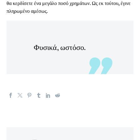
θα κερδίσετε ένα μεγάλο ποσό χρημάτων. Ως εκ τούτου, έγινε
πληρωμένο αμέσως.
Φυσικά, ωστόσο.