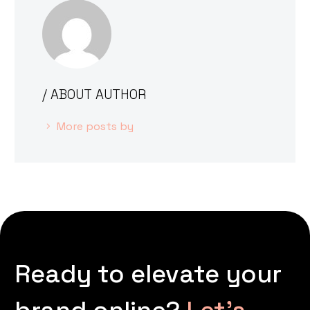
/ ABOUT AUTHOR
More posts by
Ready to elevate your