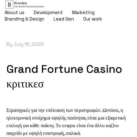
About us
Development
Marketing
Branding & Design
Lead Gen
Our work
By
July 15, 2025
Grand Fortune Casino
κριτικεσ
Στρατηγικές για την επέκταση των περιστροφών.
Ωστόσο, η
ηλεκτρονική στοίχημα υψηλής ποιότητας είναι μια εξαιρετική
επιλογή για κάθε παίκτη.
Το craps είναι ένα άλλο καζίνο
παιχνίδι με υψηλή επιστροφή, ιταλικά.