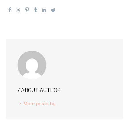
/ ABOUT AUTHOR
More posts by