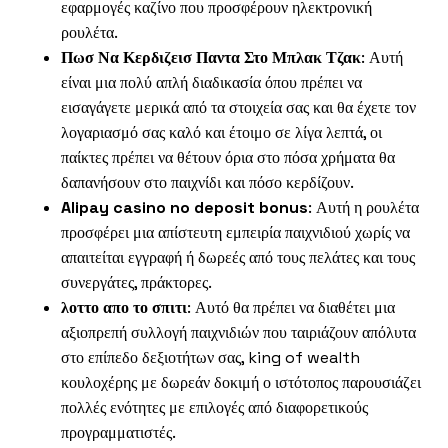
εφαρμογές καζίνο που προσφέρουν ηλεκτρονική
ρουλέτα.
Πωσ Να Κερδιζεισ Παντα Στο Μπλακ Τζακ
: Αυτή
είναι μια πολύ απλή διαδικασία όπου πρέπει να
εισαγάγετε μερικά από τα στοιχεία σας και θα έχετε τον
λογαριασμό σας καλό και έτοιμο σε λίγα λεπτά, οι
παίκτες πρέπει να θέτουν όρια στο πόσα χρήματα θα
δαπανήσουν στο παιχνίδι και πόσο κερδίζουν.
Alipay casino no deposit bonus
: Αυτή η ρουλέτα
προσφέρει μια απίστευτη εμπειρία παιχνιδιού χωρίς να
απαιτείται εγγραφή ή δωρεές από τους πελάτες και τους
συνεργάτες, πράκτορες.
λοττο απο το σπιτι
: Αυτό θα πρέπει να διαθέτει μια
αξιοπρεπή συλλογή παιχνιδιών που ταιριάζουν απόλυτα
στο επίπεδο δεξιοτήτων σας, king of wealth
κουλοχέρης με δωρεάν δοκιμή ο ιστότοπος παρουσιάζει
πολλές ενότητες με επιλογές από διαφορετικούς
προγραμματιστές.