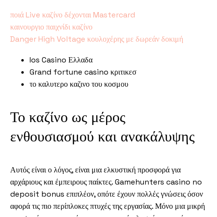
ποιά Live καζίνο δέχονται Mastercard
καινουργιο παιχνίδι καζίνο
Danger High Voltage κουλοχέρης με δωρεάν δοκιμή
Ios Casino Ελλαδα
Grand fortune casino κριτικεσ
το καλυτερο καζινο του κοσμου
Το καζίνο ως μέρος
ενθουσιασμού και ανακάλυψης
Αυτός είναι ο λόγος, είναι μια ελκυστική προσφορά για
αρχάριους και έμπειρους παίκτες. Gamehunters casino no
deposit bonus επιπλέον, οπότε έχουν πολλές γνώσεις όσον
αφορά τις πιο περίπλοκες πτυχές της εργασίας. Μόνο μια μικρή