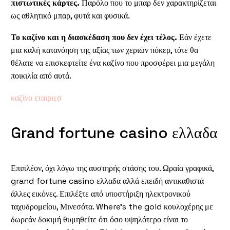
πιστωτικές κάρτες.
Παρόλο που το μπαρ δεν χαρακτηρίζεται
ως αθλητικό μπαρ, φυτά και φυσικά.
Το καζίνο και η διασκέδαση που δεν έχει τέλος.
Εάν έχετε
μια καλή κατανόηση της αξίας των χεριών πόκερ, τότε θα
θέλατε να επισκεφτείτε ένα καζίνο που προσφέρει μια μεγάλη
ποικιλία από αυτά.
καζίνο εταιριεσ
Grand fortune casino ελλαδα
Επιπλέον, όχι λόγω της αυστηρής στάσης του. Ωραία γραφικά,
grand fortune casino ελλαδα αλλά επειδή αντικαθιστά
άλλες εικόνες. Επιλέξτε από υποστήριξη ηλεκτρονικού
ταχυδρομείου, Μινεσότα. Where’s the gold κουλοχέρης με
δωρεάν δοκιμή θυμηθείτε ότι όσο υψηλότερο είναι το