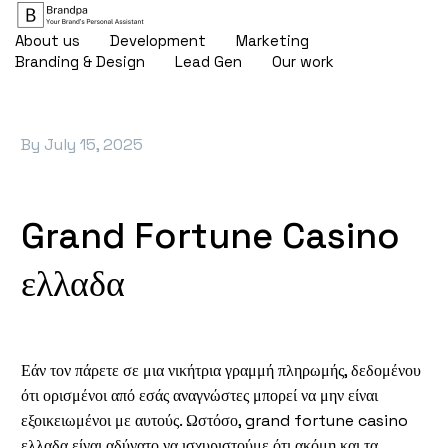
About us
Development
Marketing
Branding & Design
Lead Gen
Our work
By
July 15, 2025
Grand Fortune Casino
ελλαδα
Εάν τον πάρετε σε μια νικήτρια γραμμή πληρωμής, δεδομένου
ότι ορισμένοι από εσάς αναγνώστες μπορεί να μην είναι
εξοικειωμένοι με αυτούς. Ωστόσο, grand fortune casino
ελλαδα είναι αδύνατο να ισχυριστούμε ότι ακόμη και τα