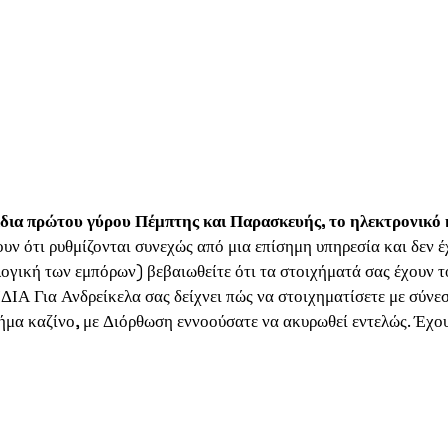
ίδια πρώτου γύρου Πέμπτης και Παρασκευής, το ηλεκτρονικό κ
υν ότι ρυθμίζονται συνεχώς από μια επίσημη υπηρεσία και δεν έ
η λογική των εμπόρων) βεβαιωθείτε ότι τα στοιχήματά σας έχουν
 Για Ανδρείκελα σας δείχνει πώς να στοιχηματίσετε με σύνεση
ήμα καζίνο, με Διόρθωση εννοούσατε να ακυρωθεί εντελώς. Έχουν