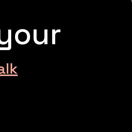
 your
alk