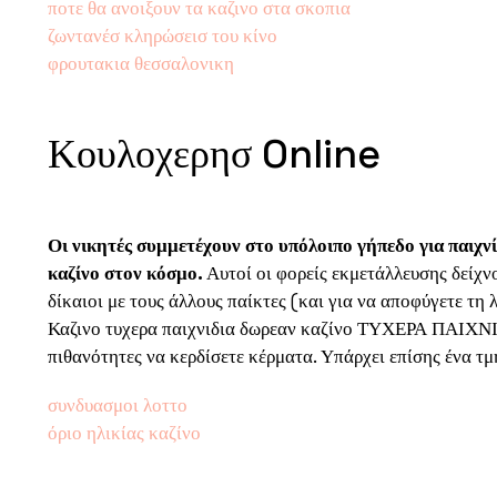
ποτε θα ανοιξουν τα καζινο στα σκοπια
ζωντανέσ κληρώσεισ του κίνο
φρουτακια θεσσαλονικη
Κουλοχερησ Online
Οι νικητές συμμετέχουν στο υπόλοιπο γήπεδο για παιχν
καζίνο στον κόσμο.
Αυτοί οι φορείς εκμετάλλευσης δείχνο
δίκαιοι με τους άλλους παίκτες (και για να αποφύγετε τ
Καζινο τυχερα παιχνιδια δωρεαν καζίνο ΤΥΧΕΡΑ ΠΑΙΧΝΙΔΙΑ
πιθανότητες να κερδίσετε κέρματα. Υπάρχει επίσης ένα τμ
συνδυασμοι λοττο
όριο ηλικίας καζίνο