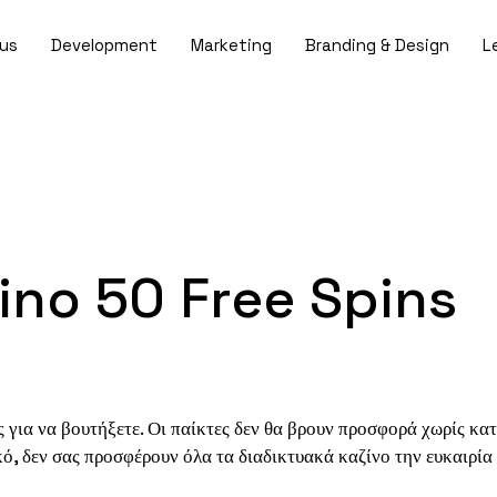
us
Development
Marketing
Branding & Design
L
ino 50 Free Spins
μες για να βουτήξετε. Οι παίκτες δεν θα βρουν προσφορά χωρίς 
ό, δεν σας προσφέρουν όλα τα διαδικτυακά καζίνο την ευκαιρία