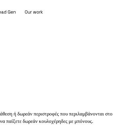
ead Gen
Our work
κατάθεση ή δωρεάν περιστροφές που περιλαμβάνονται στο
 να παίξετε δωρεάν κουλοχέρηδες με μπόνους.