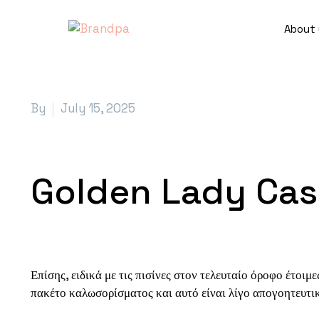
About 
By
July 15, 2025
Golden Lady Cas
Επίσης, ειδικά με τις πισίνες στον τελευταίο όροφο έτοι
πακέτο καλωσορίσματος και αυτό είναι λίγο απογοητευτικ