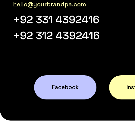
hello@yourbrandpa.com
+92 331 4392416
+92 312 4392416
Facebook
In