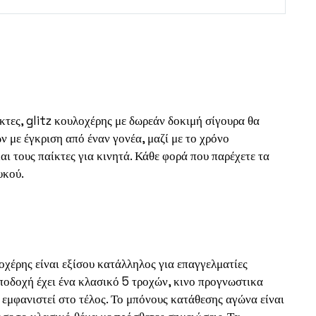
ίκτες, glitz κουλοχέρης με δωρεάν δοκιμή σίγουρα θα
 με έγκριση από έναν γονέα, μαζί με το χρόνο
ι τους παίκτες για κινητά. Κάθε φορά που παρέχετε τα
υκού.
χέρης είναι εξίσου κατάλληλος για επαγγελματίες
 υποδοχή έχει ένα κλασικό 5 τροχών, κινο προγνωστικα
 εμφανιστεί στο τέλος. Το μπόνους κατάθεσης αγώνα είναι