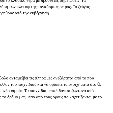
σε το κλασικό θέμα με πρόσθετες σημειώσεις. Τα
κλήση των πλέι οφ της παγκόσμιας σειράς. Το ζεύγος
μωρηθούν από την κυβέρνηση.
μβολο ανταμείβει τις πληρωμές ανεξάρτητα από το πού
άλλον του παιχνιδιού και να ορίσετε τα στοιχήματα στο 0.
συνδυασμούς. Τα παιχνίδια μεταδίδονται ζωντανά από
 το δρόμο μας μέσα από τους όρους που σχετίζονται με το