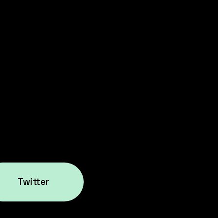
Twitter