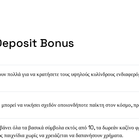
eposit Bonus
υν πολλά για να κρατήσετε τους υψηλούς κυλίνδρους ενδιαφερό
μπορεί να νικήσει σχεδόν οποιονδήποτε παίκτη στον κόσμο, πρ
άνει όλα τα βασικά σύμβολα εκτός από 10, τα δωρεάν καζίνο φρ
 παιχνίδια χωρίς να χρειάζεται να δαπανήσουν χρήματα.