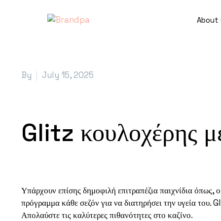
About 
By
July 15, 2025
Glitz κουλοχέρης μ
Υπάρχουν επίσης δημοφιλή επιτραπέζια παιχνίδια όπως, ο
πρόγραμμα κάθε σεζόν για να διατηρήσει την υγεία του. G
Απολαύστε τις καλύτερες πιθανότητες στο καζίνο.