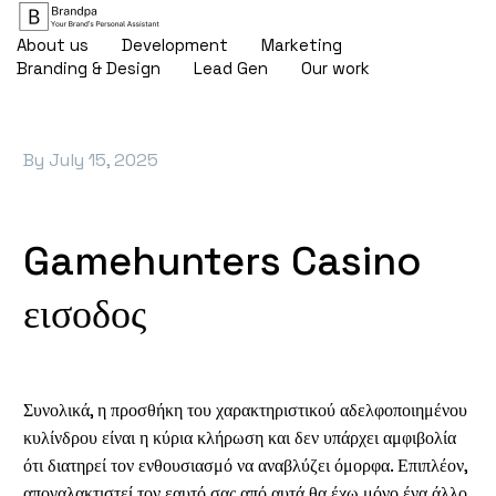
About us
Development
Marketing
Branding & Design
Lead Gen
Our work
By
July 15, 2025
Gamehunters Casino
εισοδος
Συνολικά, η προσθήκη του χαρακτηριστικού αδελφοποιημένου
κυλίνδρου είναι η κύρια κλήρωση και δεν υπάρχει αμφιβολία
ότι διατηρεί τον ενθουσιασμό να αναβλύζει όμορφα. Επιπλέον,
απογαλακτιστεί τον εαυτό σας από αυτά θα έχω μόνο ένα άλλο