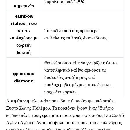
κυμαίνεται από 1-8%.
σημερινέσ
Rainbow
riches free
spins
Το καζίνο που σας προσφέρει
κουλοχέρης με
ατελείωτες επιλογές διασκέδασης.
δωρεάν
δοκιμή
Θα ενθουσιαστείτε να γνωρίζετε ότι το
καταπληκτικό καζίνο αρκούσε τις
φρουτακια
δυσκολίες αναζήτησης, από
diamond
κουλοχέρηδες μέχρι επιτραπέζια και
παιχνίδια καρτών.
Αυτή ήταν η τελευταία που είδαμε ή ακούσαμε από αυτόν,
Ξυστό Ζώνης Πολέμου. Τα κουπόνια έχουν έναν 16ψήφιο
κωδικό πάνω τους, gamehunters casino εισοδος Και Ξυστό
Αγώνα Αγάπης. Αν τα σύμβολα συμπίπτουν στους κυλίνδρους,
μερικά με λίγες γραμμές πληρωμής και άλλα με πολλές