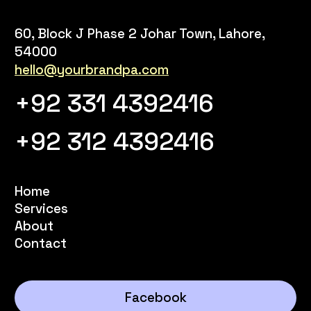
60, Block J Phase 2 Johar Town, Lahore,
54000
hello@yourbrandpa.com
+92 331 4392416
+92 312 4392416
Home
Services
About
Contact
Facebook