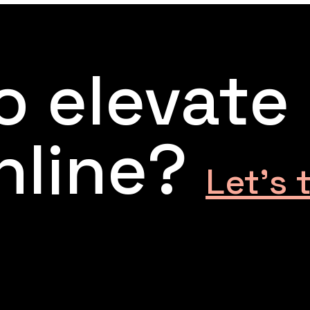
o elevate
nline?
Let’s 