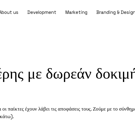
About us
Development
Marketing
Branding & Desig
ρης με δωρεάν δοκιμ
οι παίκτες έχουν λάβει τις αποφάσεις τους. Ζούμε με το σύνθημα 
 κάτω).