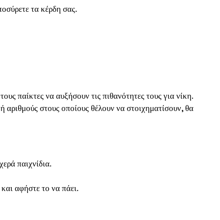
οσύρετε τα κέρδη σας.
υς παίκτες να αυξήσουν τις πιθανότητες τους για νίκη.
ή αριθμούς στους οποίους θέλουν να στοιχηματίσουν, θα
χερά παιχνίδια.
και αφήστε το να πάει.