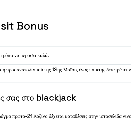
osit Bonus
 τρόπο να περάσει καλά.
η προσανατολισμού της 18ης Μαΐου, ένας παίκτης δεν πρέπει να
ές σας στο blackjack
άγμα πρώτα-21 Καζίνο δέχεται καταθέσεις στην ιστοσελίδα γίνον