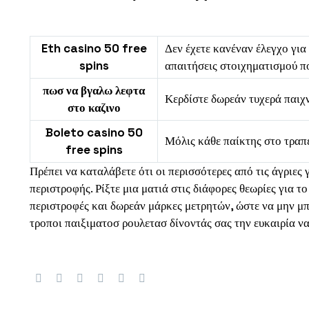
Eth casino 50 free
Δεν έχετε κανέναν έλεγχο για
spins
απαιτήσεις στοιχηματισμού π
πωσ να βγαλω λεφτα
Κερδίστε δωρεάν τυχερά παιχ
στο καζινο
Boleto casino 50
Μόλις κάθε παίκτης στο τραπέ
free spins
Πρέπει να καταλάβετε ότι οι περισσότερες από τις άγριε
περιστροφής. Ρίξτε μια ματιά στις διάφορες θεωρίες για τ
περιστροφές και δωρεάν μάρκες μετρητών, ώστε να μην μπ
τροποι παιξιματοσ ρουλετασ δίνοντάς σας την ευκαιρία ν