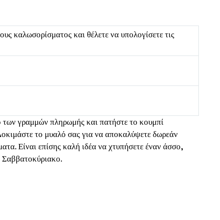
νους καλωσορίσματος και θέλετε να υπολογίσετε τις
μό των γραμμών πληρωμής και πατήστε το κουμπί
ς. Δοκιμάστε το μυαλό σας για να αποκαλύψετε δωρεάν
ατα. Είναι επίσης καλή ιδέα να χτυπήσετε έναν άσσο,
ε Σαββατοκύριακο.