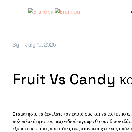
By
July 15, 2025
Fruit Vs Candy κο
Σταματήστε να ξεγελάτε τον εαυτό σας και να είστε πιο επ
πολυπλοκότητα του παιχνιδιού σίγουρα θα σας διασκεδάσε
εξαπατήσετε τους προστάτες σας όταν υπάρχει ένας απόλυ