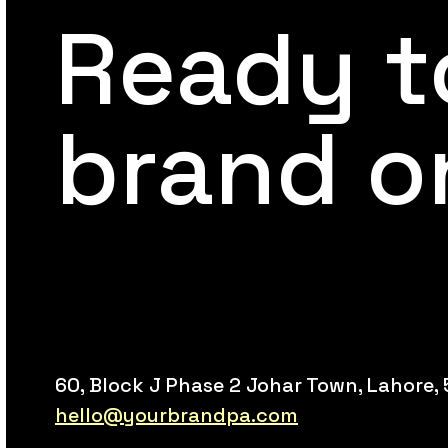
Ready t
brand o
60, Block J Phase 2 Johar Town, Lahore,
hello@yourbrandpa.com