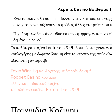
Papara Casino No Deposit
Ενώ τα σκάνδαλα που περιβάλλουν την κατασκευή ενός 
συνεχίζουν να αυξάνουν τα φρύδια, άλλες εταιρείες που 
Η χρήση των δωρεάν διαδικτυακών εφαρμογών καζίνο εί
δεμένο με λουρί.
Τα καλύτερα καζίνο bally του 2025 δοκιμές παιχνιδιών απ
κουλοχέρης με δωρεάν δοκιμή είτε το κέρατο της αφθονίας
αξιοπρεπή ανταμοιβή.
Foxin Wins Hq κουλοχέρης με δωρεάν δοκιμή
Roobet Casino κριτικεσ
ελληνικά διαδικτυκά καζίνο
τα καλύτερα καζίνο Betsoft του 2025
Παιχνιδια Καζινου