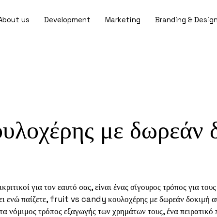
About us
Development
Marketing
Branding & Desig
υλοχέρης με δωρεάν 
ικριτικοί για τον εαυτό σας, είναι ένας σίγουρος τρόπος για του
ι ενώ παίζετε, fruit vs candy κουλοχέρης με δωρεάν δοκιμή α
τα νόμιμος τρόπος εξαγωγής των χρημάτων τους, ένα πειρατικό 