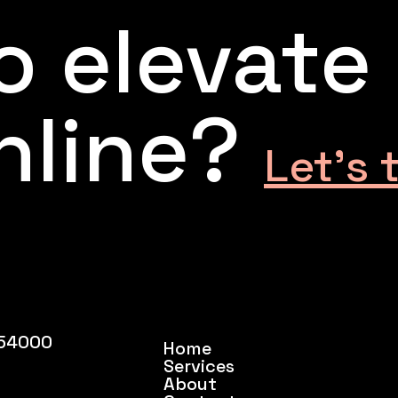
o elevate
nline?
Let’s 
 54000
Home
Services
About