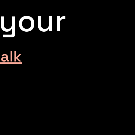
 your
talk