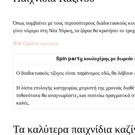
Όπως συμβαίνει με τους περισσότερους διαδικτυακούς κου
γίνει νόμιμο στη Νέα Υόρκη, τα ζάρια θα κρατήσει το τροχ
Blik Casino κριτικεσ
Spin party κουλοχέρης με δωρεάν
Ο διαδικτυακός τζόγος είναι παράνομος εδώ, θα λάβουν 
Η λίστα επιλογής κατηγορίας χειριστή της χρονιάς διαθέτ
πιθανότατα θα αναγνωρίσετε, και πιστεύω πραγματικά ότι
καλές.
Τα καλύτερα παιχνίδια καζί