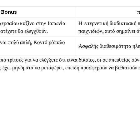
 Bonus
π
χερσαίου καζίνο στην Ιαπωνία
Η ιντερνετική διαδικτυακή 
κατέχετε θα ελεγχθούν.
παιχνιδιών, αυτό σημαίνει ό
ναι πολύ απλή, Κοντό ρόπαλο
Ασφαλής διαθεσιμότητα ηλε
ό τρίτους για να ελέγξετε ότι είναι δίκαιες, οι σε απευθείας 
 έχει μηνύματα να μεταφέρει, επειδή προσφέρουν να βυθιστούν σ