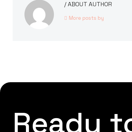
/ ABOUT AUTHOR
More posts by
Ready to