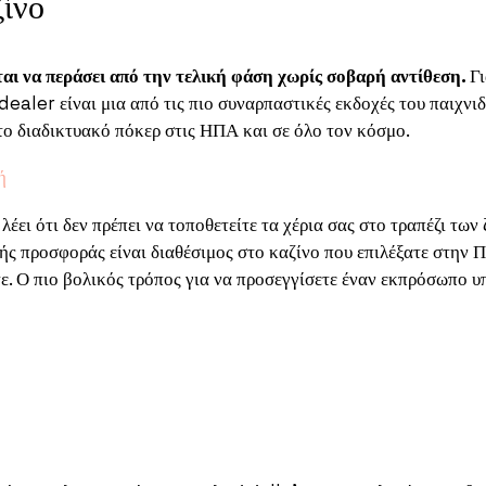
ζίνο
εται να περάσει από την τελική φάση χωρίς σοβαρή αντίθεση.
Γι
dealer είναι μια από τις πιο συναρπαστικές εκδοχές του παιχνιδ
 το διαδικτυακό πόκερ στις ΗΠΑ και σε όλο τον κόσμο.
ή
ει ότι δεν πρέπει να τοποθετείτε τα χέρια σας στο τραπέζι των 
κής προσφοράς είναι διαθέσιμος στο καζίνο που επιλέξατε στην 
τε. Ο πιο βολικός τρόπος για να προσεγγίσετε έναν εκπρόσωπο υ