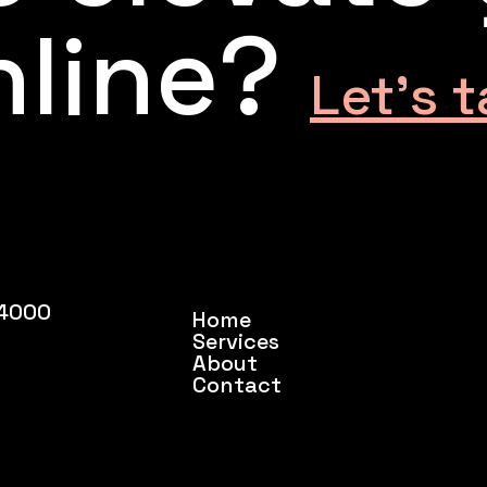
nline?
Let’s t
54000
Home
Services
About
Contact