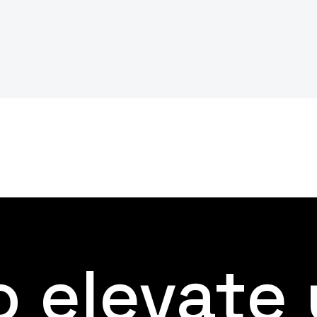
 elevate