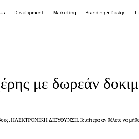
us
Development
Marketing
Branding & Design
L
έρης με δωρεάν δοκι
όδους, ΗΛΕΚΤΡΟΝΙΚΗ ΔΙΕΥΘΥΝΣΗ. Ιδιαίτερα αν θέλετε να μάθετε