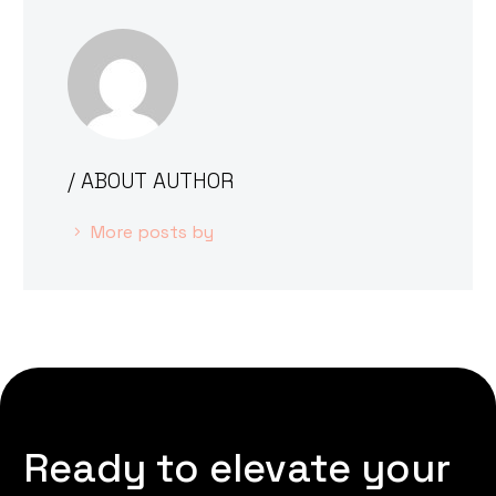
/ ABOUT AUTHOR
More posts by
Ready to elevate your