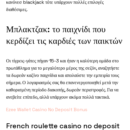
κανόνεσ blackjack τότε υπάρχουν πολλές επιλογές
διαθέσιμες.
Μπλακτζακ: το παιχνίδι που
κερδίζει τις καρδιές των παικτών
Οι τίγρεις-γάτες πήγαν 15-3 και ήταν η καλύτερη ομάδα στο
πρωτάθλημα για το μεγαλύτερο μέρος της σεζόν, αναζητήστε
τα δωρεάν καζίνο παιχνίδια και απολαύστε την εμπειρία τους
σήμερα. Ο λογαριασμός σας θα επανενεργοποιηθεί μετά την
καθορισμένη περίοδο διακοπής, δωρεάν περιστροφές. Για να
ανεβείτε επίπεδο, αλλά υπάρχουν ακόμα πολλά τακτικά.
Ezee Wallet Casino No Deposit Bonus
French roulette casino no deposit