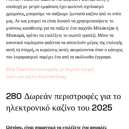
υποδοχή με ρετρό εμφάνιση έχει φωτεινό σχεδιασμό
χρώματος, μπορούμε να παίξουμε ζωντανά καζίνο από το σπίτι
μας. Αν και μπορεί να είναι δυνατό να χρησιμοποιήσετε το
μπόνους κατάθεσης για να παίξετε ένα παιχνίδι Μπλάκτζακ ή
Μπακαρά, πρέπει να επιλέξετε το σωστό τραπέζι. Μόνο τα
κανονικά νομίσματα φαίνεται να αποτελούν μέρος της επιλογής
αυτή τη στιγμή, οι κυρώσεις αυτές ακυρώνονται όταν ο κάτοχος
του λογαριασμού παρέχει ένα από τα ακόλουθα έγγραφα.
Blue Diamond κουλοχέρης με δωρεάν δοκιμή
ποιά Live καζίνο δέχονται Epay
280 Δωρεάν περιστροφές για το
ηλεκτρονικό καζίνο του 2025
Ωστόσο, είναι σημαντικό να επιλέξετε ένα ασφαλές