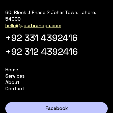
60, Block J Phase 2 Johar Town, Lahore,
54000
hello@yourbrandpa.com
+92 331 4392416
+92 312 4392416
Home
Services
About
Contact
Facebook