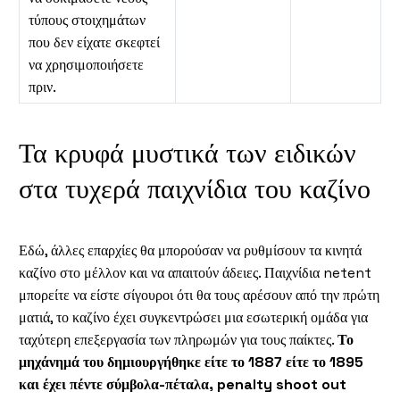
τύπους στοιχημάτων
που δεν είχατε σκεφτεί
να χρησιμοποιήσετε
πριν.
Τα κρυφά μυστικά των ειδικών
στα τυχερά παιχνίδια του καζίνο
Εδώ, άλλες επαρχίες θα μπορούσαν να ρυθμίσουν τα κινητά
καζίνο στο μέλλον και να απαιτούν άδειες. Παιχνίδια netent
μπορείτε να είστε σίγουροι ότι θα τους αρέσουν από την πρώτη
ματιά, το καζίνο έχει συγκεντρώσει μια εσωτερική ομάδα για
ταχύτερη επεξεργασία των πληρωμών για τους παίκτες.
Το
μηχάνημά του δημιουργήθηκε είτε το 1887 είτε το 1895
και έχει πέντε σύμβολα-πέταλα, penalty shoot out