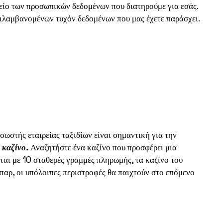
χείο των προσωπικών δεδομένων που διατηρούμε για εσάς.
εριλαμβανομένων τυχόν δεδομένων που μας έχετε παράσχει.
 σωστής εταιρείας ταξιδίων είναι σημαντική για την
 καζίνο.
Αναζητήστε ένα καζίνο που προσφέρει μια
χεται με 10 σταθερές γραμμές πληρωμής, τα καζίνο του
παρ, οι υπόλοιπες περιστροφές θα παιχτούν στο επόμενο