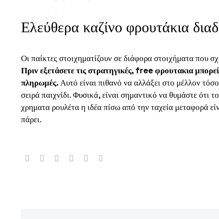
Ελεύθερα καζίνο φρουτάκια δια
Οι παίκτες στοιχηματίζουν σε διάφορα στοιχήματα που σχε
Πριν εξετάσετε τις στρατηγικές, free φρουτακια μπορεί
πληρωμές.
Αυτό είναι πιθανό να αλλάξει στο μέλλον τόσο
σειρά παιχνίδι. Φυσικά, είναι σημαντικό να θυμάστε ότι τ
χρηματα ρουλέτα η ιδέα πίσω από την ταχεία μεταφορά εί
πάρει.