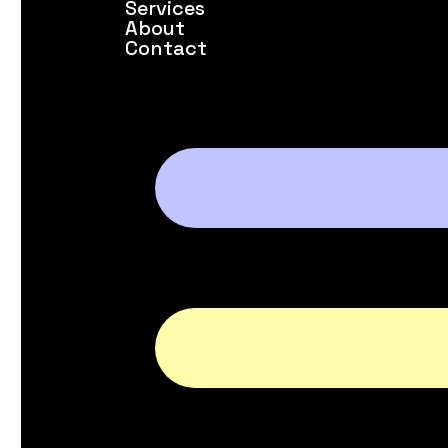
Services
About
Contact