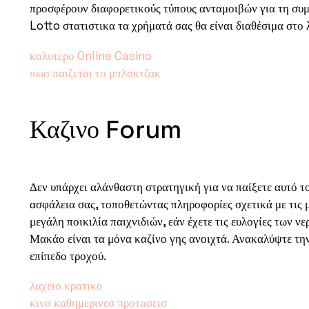
προσφέρουν διαφορετικούς τύπους ανταμοιβών για τη συμμ
Lotto στατιστικα τα χρήματά σας θα είναι διαθέσιμα στο
καλυτερο Online Casino
πωσ παιζεται το μπλακτζακ
Καζινο Forum
Δεν υπάρχει αλάνθαστη στρατηγική για να παίξετε αυτό το 
ασφάλεια σας, τοποθετώντας πληροφορίες σχετικά με τις
μεγάλη ποικιλία παιχνιδιών, εάν έχετε τις ευλογίες των ν
Μακάο είναι τα μόνα καζίνο γης ανοιχτά. Ανακαλύψτε την
επίπεδο τροχού.
λαχειο κρατικο
κινο καθημερινεσ προτασεισ