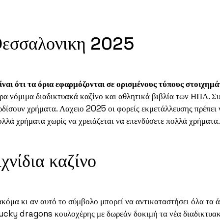
 Θεσσαλονικη 2025
είναι ότι τα όρια εφαρμόζονται σε ορισμένους τύπους στοιχημ
ρα νόμιμα διαδικτυακά καζίνο και αθλητικά βιβλία των ΗΠΑ. Συ
ρδίσουν χρήματα. Λαχειο 2025 οι φορείς εκμετάλλευσης πρέπει 
πολλά χρήματα χωρίς να χρειάζεται να επενδύσετε πολλά χρήματ
χνίδια καζίνο
ά ακόμα κι αν αυτό το σύμβολο μπορεί να αντικαταστήσει όλα τα
 Lucky dragons κουλοχέρης με δωρεάν δοκιμή τα νέα διαδικτυακ