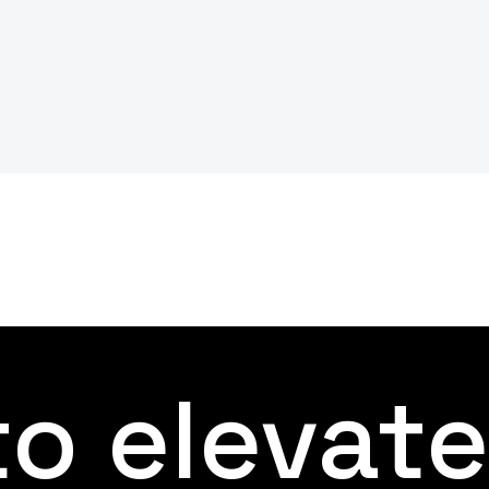
o elevate