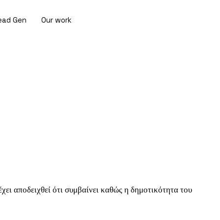
ead Gen
Our work
χει αποδειχθεί ότι συμβαίνει καθώς η δημοτικότητα του