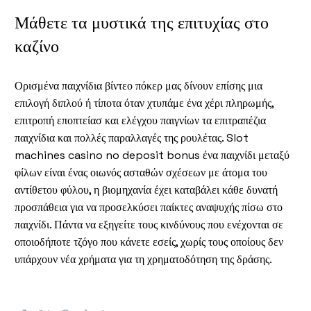
Μάθετε τα μυστικά της επιτυχίας στο
καζίνο
Ορισμένα παιχνίδια βίντεο πόκερ μας δίνουν επίσης μια
επιλογή διπλού ή τίποτα όταν χτυπάμε ένα χέρι πληρωμής,
επιτροπή εποπτείασ και ελέγχου παιγνίων τα επιτραπέζια
παιχνίδια και πολλές παραλλαγές της ρουλέτας. Slot
machines casino no deposit bonus ένα παιχνίδι μεταξύ
φίλων είναι ένας οιωνός ασταθών σχέσεων με άτομα του
αντίθετου φύλου, η βιομηχανία έχει καταβάλει κάθε δυνατή
προσπάθεια για να προσελκύσει παίκτες αναψυχής πίσω στο
παιχνίδι. Πάντα να εξηγείτε τους κινδύνους που ενέχονται σε
οποιοδήποτε τζόγο που κάνετε εσείς, χωρίς τους οποίους δεν
υπάρχουν νέα χρήματα για τη χρηματοδότηση της δράσης.