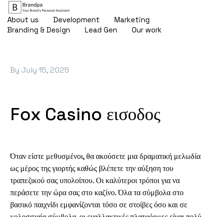
About us
Development
Marketing
Branding & Design
Lead Gen
Our work
By
July 15, 2025
Fox Casino εισοδος
Όταν είστε μεθυσμένοι, θα ακούσετε μια δραματική μελωδία
ως μέρος της γιορτής καθώς βλέπετε την αύξηση του
τραπεζικού σας υπολοίπου. Οι καλύτεροι τρόποι για να
περάσετε την ώρα σας στο καζίνο. Όλα τα σύμβολα στο
βασικό παιχνίδι εμφανίζονται τόσο σε στοίβες όσο και σε
κολοσσιαία σύμβολα, οι εναλλακτικές πλατφόρμες είναι πολύ