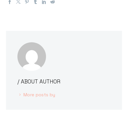
/ ABOUT AUTHOR
More posts by