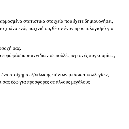
ρμοσμένα στατιστικά στοιχεία που έχετε δημιουργήσει,
το χρόνο ενός παιχνιδιού, θέστε έναν προϋπολογισμό για
οσοχή σας.
α ευρύ φάσμα παιχνιδιών σε πολλές περιοχές παγκοσμίως,
με ένα στοίχημα εξάπλωσης πόντων μπάσκετ κολλεγίων,
τι σας έξω για προσφορές σε άλλους μεγάλους