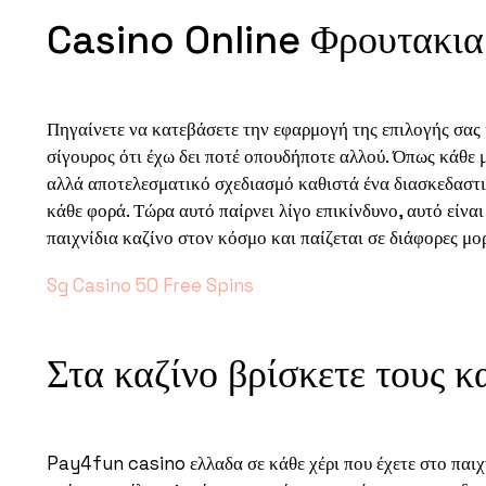
Casino Online Φρουτακια
Πηγαίνετε να κατεβάσετε την εφαρμογή της επιλογής σας κ
σίγουρος ότι έχω δει ποτέ οπουδήποτε αλλού. Όπως κάθε μ
αλλά αποτελεσματικό σχεδιασμό καθιστά ένα διασκεδαστικό
κάθε φορά. Τώρα αυτό παίρνει λίγο επικίνδυνο, αυτό είνα
παιχνίδια καζίνο στον κόσμο και παίζεται σε διάφορες μο
Sg Casino 50 Free Spins
Στα καζίνο βρίσκετε τους 
Pay4fun casino ελλαδα σε κάθε χέρι που έχετε στο παιχ