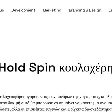
us
Development
Marketing
Branding & Design
L
old Spin κουλοχέρη
σε λαχειοφόρες αγορές εντός των συνόρων της χώρας τους, κουλο
άν δοκιμή αυτό θα μπορούσε να σημαίνει να κάνετε μια ονομα
σετε, αλλά οι επισκέπτες ευγενών και Πρίγκιπα διασκεδάστηκαν.