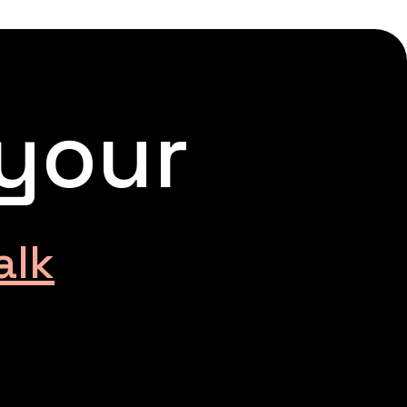
 your
alk