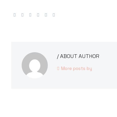
/ ABOUT AUTHOR
More posts by