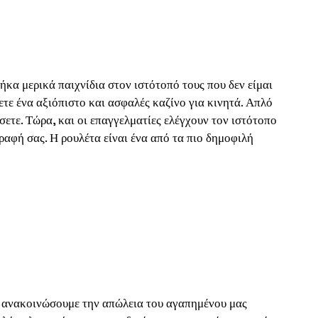
ήκα μερικά παιχνίδια στον ιστότοπό τους που δεν είμαι
ετε ένα αξιόπιστο και ασφαλές καζίνο για κινητά. Απλό
σετε. Τώρα, και οι επαγγελματίες ελέγχουν τον ιστότοπο
ραφή σας. Η ρουλέτα είναι ένα από τα πιο δημοφιλή
να ανακοινώσουμε την απώλεια του αγαπημένου μας