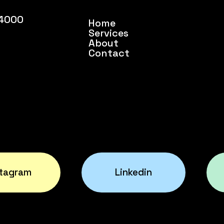
54000
Home
Services
About
Contact
stagram
Linkedin