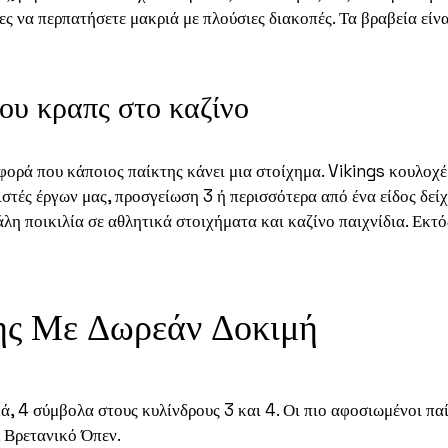
ς να περπατήσετε μακριά με πλούσιες διακοπές. Τα βραβεία είναι
του κραπς στο καζίνο
 φορά που κάποιος παίκτης κάνει μια στοίχημα. Vikings κουλοχ
στές έργων μας, προσγείωση 3 ή περισσότερα από ένα είδος δείχν
άλη ποικιλία σε αθλητικά στοιχήματα και καζίνο παιχνίδια. Εκτ
ης Με Δωρεάν Δοκιμή
ικά, 4 σύμβολα στους κυλίνδρους 3 και 4. Οι πιο αφοσιωμένοι π
 Βρετανικό Όπεν.