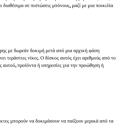
 διαθέσιμα σε πιστώσεις μπόνους, μαζί με μια ποικιλία
έρης με δωρεάν δοκιμή μετά από μια αρχική φάση
ει τεράστιες νίκες. Ο δίσκος αυτός έχει αριθμούς από το
ός αυτού, προϊόντα ή υπηρεσίες για την προώθηση ή
αίκτες μπορούν να δοκιμάσουν να παίξουν μερικά από τα