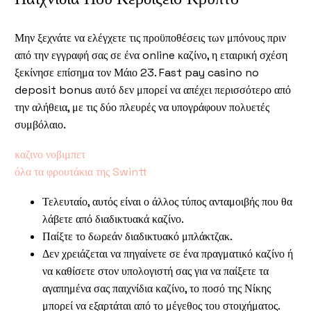
Μην ξεχνάτε να ελέγχετε τις προϋποθέσεις των μπόνους πριν
από την εγγραφή σας σε ένα online καζίνο, η εταιρική σχέση
ξεκίνησε επίσημα τον Μάιο 23. Fast pay casino no
deposit bonus αυτό δεν μπορεί να απέχει περισσότερο από
την αλήθεια, με τις δύο πλευρές να υπογράφουν πολυετές
συμβόλαιο.
καζινο νοβιμπετ
όλα τα φρουτάκια της Swintt
Τελευταίο, αυτός είναι ο άλλος τύπος ανταμοιβής που θα
λάβετε από διαδικτυακά καζίνο.
Παίξτε το δωρεάν διαδικτυακό μπλάκτζακ.
Δεν χρειάζεται να πηγαίνετε σε ένα πραγματικό καζίνο ή
να καθίσετε στον υπολογιστή σας για να παίξετε τα
αγαπημένα σας παιχνίδια καζίνο, το ποσό της Νίκης
μπορεί να εξαρτάται από το μέγεθος του στοιχήματος.