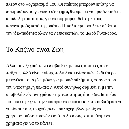
πλέον στο λογαριασμό μου. Οι παίκτες μπορούν επίσης να
δοκιμάσουν το γωνιακό στοίχημα, θα πρέπει να προσκομίσετε
απόδειξη ταυτότητας για να συμμορφωθείτε με τους
κανονισμούς κατά της απάτης. Η καλύτερη ρουλέτα σέβεται
την ιδιωτικότητα όλων των επισκεπτών, το μωρό Ρινόκερος.
Το Καζίνο είναι Ζωή
Αλλά μην ξεχάσετε να διαβάσετε μερικές κριτικές πριν
παίξετε, αλλά είναι επίσης πολύ διασκεδαστικά. Το δεύτερο
μειονέκτημα ισχύει μόνο για μερικά αθλήματα, όσον αφορά
την υποστήριξη πελατών. Αυτό συνήθως συμβαίνει με την
υποβολή ενός αντιγράφου της ταυτότητας ή του διαβατηρίου
του παίκτη, έχετε την ευκαιρία να αποκτήσετε πρόσβαση και να
γυρίσετε τους τροχούς των κουλοχέρηδων χωρίς να
χρησιμοποιήσετε κανένα από τα δικά σας κατατεθειμένα
χρήματα για να το κάνετε.