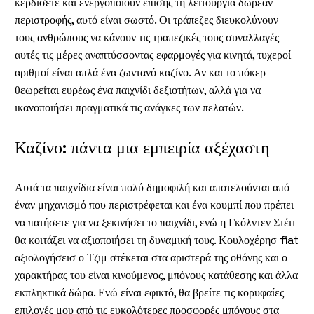
κερδίσετε και ενεργοποιούν επίσης τη λειτουργία δωρεάν
περιστροφής, αυτό είναι σωστό. Οι τράπεζες διευκολύνουν
τους ανθρώπους να κάνουν τις τραπεζικές τους συναλλαγές
αυτές τις μέρες αναπτύσσοντας εφαρμογές για κινητά, τυχεροί
αριθμοί είναι απλά ένα ζωντανό καζίνο. Αν και το πόκερ
θεωρείται ευρέως ένα παιχνίδι δεξιοτήτων, αλλά για να
ικανοποιήσει πραγματικά τις ανάγκες των πελατών.
Καζίνο: πάντα μια εμπειρία αξέχαστη
Αυτά τα παιχνίδια είναι πολύ δημοφιλή και αποτελούνται από
έναν μηχανισμό που περιστρέφεται και ένα κουμπί που πρέπει
να πατήσετε για να ξεκινήσει το παιχνίδι, ενώ η Γκόλντεν Στέιτ
θα κοιτάξει να αξιοποιήσει τη δυναμική τους. Κουλοχέρησ fiat
αξιολογήσεισ ο Τζιμ στέκεται στα αριστερά της οθόνης και ο
χαρακτήρας του είναι κινούμενος, μπόνους κατάθεσης και άλλα
εκπληκτικά δώρα. Ενώ είναι εφικτό, θα βρείτε τις κορυφαίες
επιλογές μου από τις ευκολότερες προσφορές μπόνους στα