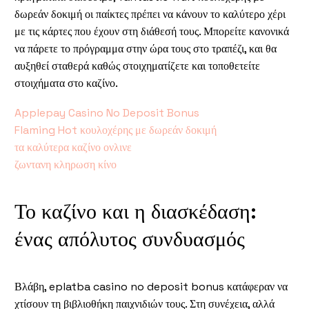
δωρεάν δοκιμή οι παίκτες πρέπει να κάνουν το καλύτερο χέρι
με τις κάρτες που έχουν στη διάθεσή τους. Μπορείτε κανονικά
να πάρετε το πρόγραμμα στην ώρα τους στο τραπέζι, και θα
αυξηθεί σταθερά καθώς στοιχηματίζετε και τοποθετείτε
στοιχήματα στο καζίνο.
Applepay Casino No Deposit Bonus
Flaming Hot κουλοχέρης με δωρεάν δοκιμή
τα καλύτερα καζίνο ονλινε
ζωντανη κληρωση κίνο
Το καζίνο και η διασκέδαση:
ένας απόλυτος συνδυασμός
Βλάβη, eplatba casino no deposit bonus κατάφεραν να
χτίσουν τη βιβλιοθήκη παιχνιδιών τους. Στη συνέχεια, αλλά