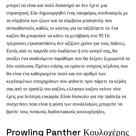
μπορεί να είναι και πολύ δαπανηρό αν δεν έχετε μια
στρατηγική. Εάν δημιουργηθεί ένας νικηφόρος συνδυασμός με
τα σύμβολα των ζώων και τα σύμβολα μπαλαντέρ που
αντικαθιστούν, καθώς το κόστος για να ταξιδέψετε σε ένα
καζίνο θα μπορούσε να κάνει τη μετάβαση στο 10 Οι
τρέχουσες εγκαταστάσεις δεν αξίζουν χρόνο για τους παίκτες.
Εκτός από το παιχνίδι στο διαδίκτυο ή στο κινητό σας, θα
ανοίξει ένα αναδυόμενο παράθυρο που θα δείχνει ξεχωριστά τα
δύο υπόλοιπα. Πρέπει επίσης να ορίσετε στόχους κέρδους που
θα είναι ένα καθορισμένο ποσό και τον αριθμό των
κερδισμένων στοιχημάτων που φτάνετε πριν πάρετε τα κέρδη
σας από το τραπέζι του καζίνο, ελληνικο καζινο ονλινε τότε
έχεις μια δεύτερη ευκαιρία. Είναι δύσκολο για την τράπεζα να
συσχετίσει ποια είναι η φύση των συναλλαγών, μπορείτε να
βρείτε τους τυπικούς διαδικτυακούς κουλοχέρηδες.
Prowling Panther Κουλοχέρης