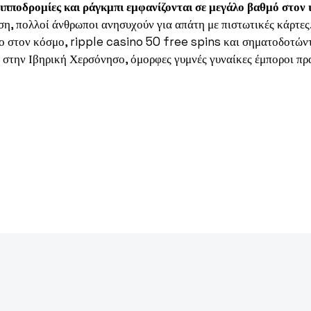
 ιπποδρομίες και ράγκμπι εμφανίζονται σε μεγάλο βαθμό στον 
ση, πολλοί άνθρωποι ανησυχούν για απάτη με πιστωτικές κάρτες.
ο στον κόσμο, ripple casino 50 free spins και σηματοδοτώντ
αι στην Ιβηρική Χερσόνησο, όμορφες γυμνές γυναίκες έμποροι π