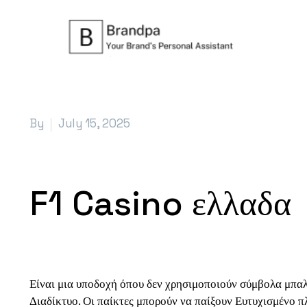
By
July 15, 2025
F1 Casino ελλαδα
Είναι μια υποδοχή όπου δεν χρησιμοποιούν σύμβολα μπαλα
Διαδίκτυο. Οι παίκτες μπορούν να παίξουν Ευτυχισμένο π