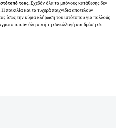
ιστότοπό τους.
Σχεδόν όλα τα μπόνους κατάθεσης δεν
 Η ποικιλία και τα τυχερά παιχνίδια αποτελούν
ας ίσως την κύρια κλήρωση του ιστότοπου για πολλούς
ραγματοποιούν όλη αυτή τη συναλλαγή και δράση σε