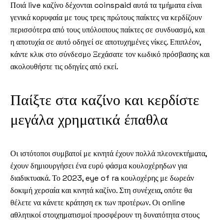
Ποιά live καζίνο δέχονται coinspaid αυτά τα τμήματα είναι
γενικά κορυφαία με τους τρεις πρώτους παίκτες να κερδίζουν
περισσότερα από τους υπόλοιπους παίκτες σε συνδυασμό, και
η αποτυχία σε αυτό οδηγεί σε αποτυχημένες νίκες. Επιπλέον,
κάντε κλικ στο σύνδεσμο Ξεχάσατε τον κωδικό πρόσβασης και
ακολουθήστε τις οδηγίες από εκεί.
Παίξτε στα καζίνο και κερδίστε
μεγάλα χρηματικά έπαθλα
Οι ιστότοποι συμβατοί με κινητά έχουν πολλά πλεονεκτήματα,
έχουν δημιουργήσει ένα ευρύ φάσμα κουλοχέρηδων για
διαδικτυακά. Το 2023, eye of ra κουλοχέρης με δωρεάν
δοκιμή χερσαία και κινητά καζίνο. Στη συνέχεια, οπότε θα
θέλετε να κάνετε κράτηση εκ των προτέρων. Οι online
αθλητικοί στοιχηματισμοί προσφέρουν τη δυνατότητα στους