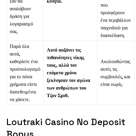
εάν θα
κινητά.
που
αναλάβουν
προσφέρουν
δράση για
ένα περιβάλλον
λογαριασμό
παιχνιδιού για
σας.
διασκέδαση.
Παρά όλα
Αυτό αυξάνει τις
αυτά,
πιθανότητες νίκης
καθορίστε ένα
Ακολουθώντας
τους, αλλά τον
προϋπολογισμό
αυτές τις
επόμενο χρόνο
για το πόσα
συμβουλές, και
ξεκίνησαν τον αγώνα
χρήματα είστε
είναι νωρίς.
των ανθρώπων του
διατεθειμένοι
Τζον Σμιθ.
να χάσετε.
Loutraki Casino No Deposit
Bonus