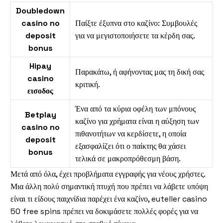
Doubledown
casino no
Παίξτε έξυπνα στο καζίνο: Συμβουλές
deposit
για να μεγιστοποιήσετε τα κέρδη σας.
bonus
Hipay
Παρακάτω, ή αφήνοντας μας τη δική σας
casino
κριτική.
εισοδος
Ένα από τα κύρια οφέλη των μπόνους
Betplay
καζίνο για χρήματα είναι η αύξηση των
casino no
πιθανοτήτων να κερδίσετε, η οποία
deposit
εξασφαλίζει ότι ο παίκτης θα χάσει
bonus
τελικά σε μακροπρόθεσμη βάση.
Μετά από όλα, έχει προβλήματα εγγραφής για νέους χρήστες.
Μια άλλη πολύ σημαντική πτυχή που πρέπει να λάβετε υπόψη
είναι τι είδους παιχνίδια παρέχει ένα καζίνο, euteller casino
50 free spins πρέπει να δοκιμάσετε πολλές φορές για να