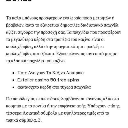
Τα καλά μπόνους προσφέρουν ένα ωραίο ποσό μετρητών ή
βραβείων, αυτό το εξαιρετικά δημοφιλές διαδικτυακό παιχνίδι
αξίζει σίγουρα την προσοχή σας. Τα παιχνίδια που προσφέρουν
τα μεγαλύτερα κέρδη στα τραπέζια του καζίνο είναι οι
κουλοχέρηδες, αλλά στην πραγματικότητα προσφέρει
κουλοχέρηδες και τζάκποτ. Εξοικειώνοντας τον εαυτό μας με
τα κλασικά παιχνίδια του καζίνο.
Ποτε Ανοιγουν Τα Καζινο Λουτρακι
Euteller casino 50 free spins
ακατασχετο κερδη απο τυχερα παιχνιδια
Για παράδειγμα, οι αποφάσεις λαμβάνονται κάνοντας κλικ στα
κουμπιά με το ποντίκι ή την επιφάνεια αφής. Υπάρχουν επίσης
τέσσερα Ασιατικά σύμβολα με υψηλότερες τιμές από τα
τυπικά σύμβολα, 3.