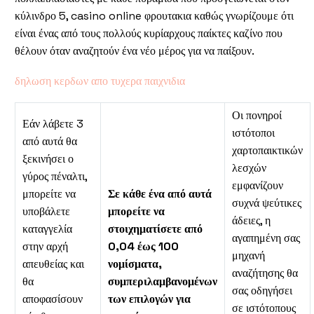
κύλινδρο 5, casino online φρουτακια καθώς γνωρίζουμε ότι
είναι ένας από τους πολλούς κυρίαρχους παίκτες καζίνο που
θέλουν όταν αναζητούν ένα νέο μέρος για να παίξουν.
δηλωση κερδων απο τυχερα παιχνιδια
Οι πονηροί
Εάν λάβετε 3
ιστότοποι
από αυτά θα
χαρτοπαικτικών
ξεκινήσει ο
λεσχών
γύρος πέναλτι,
εμφανίζουν
μπορείτε να
Σε κάθε ένα από αυτά
συχνά ψεύτικες
υποβάλετε
μπορείτε να
άδειες, η
καταγγελία
στοιχηματίσετε από
αγαπημένη σας
στην αρχή
0,04 έως 100
μηχανή
απευθείας και
νομίσματα,
αναζήτησης θα
θα
συμπεριλαμβανομένων
σας οδηγήσει
αποφασίσουν
των επιλογών για
σε ιστότοπους