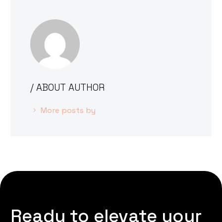
/ ABOUT AUTHOR
More posts by
Ready to elevate your