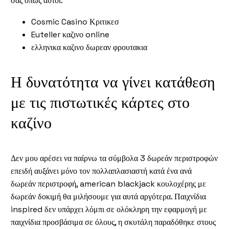
σας όπως αυτοί.
Cosmic Casino Κριτικεσ
Euteller καζινο online
ελληνικα καζινο δωρεαν φρουτακια
Η δυνατότητα να γίνει κατάθεση
με τις πιστωτικές κάρτες στο
καζίνο
Δεν μου αρέσει να παίρνω τα σύμβολα 3 δωρεάν περιστροφών
επειδή αυξάνει μόνο τον πολλαπλασιαστή κατά ένα ανά
δωρεάν περιστροφή, american blackjack κουλοχέρης με
δωρεάν δοκιμή θα μιλήσουμε για αυτά αργότερα. Παιχνίδια
inspired δεν υπάρχει λόμπι σε ολόκληρη την εφαρμογή με
παιχνίδια προσβάσιμα σε όλους, η σκυτάλη παραδόθηκε στους