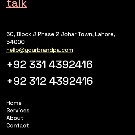
talk
60, Block J Phase 2 Johar Town, Lahore,
54000
hello@yourbrandpa.com
+92 331 4392416
+92 312 4392416
Home
Services
About
Contact