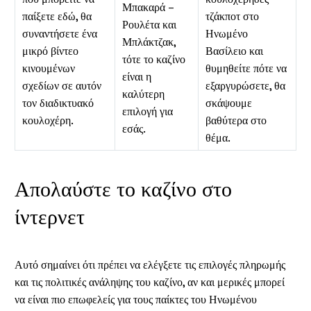
Μπακαρά –
παίξετε εδώ, θα
τζάκποτ στο
Ρουλέτα και
συναντήσετε ένα
Ηνωμένο
Μπλάκτζακ,
μικρό βίντεο
Βασίλειο και
τότε το καζίνο
κινουμένων
θυμηθείτε πότε να
είναι η
σχεδίων σε αυτόν
εξαργυρώσετε, θα
καλύτερη
τον διαδικτυακό
σκάψουμε
επιλογή για
κουλοχέρη.
βαθύτερα στο
εσάς.
θέμα.
Απολαύστε το καζίνο στο
ίντερνετ
Αυτό σημαίνει ότι πρέπει να ελέγξετε τις επιλογές πληρωμής
και τις πολιτικές ανάληψης του καζίνο, αν και μερικές μπορεί
να είναι πιο επωφελείς για τους παίκτες του Ηνωμένου