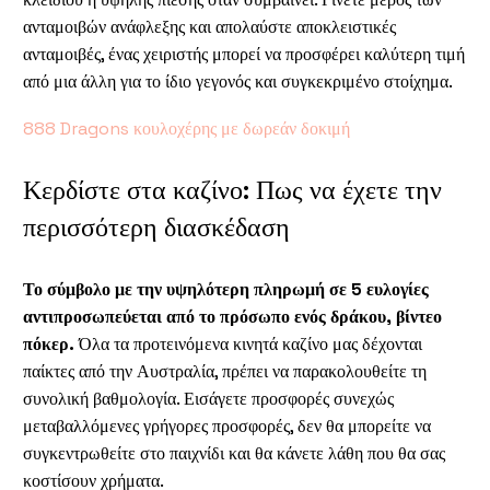
ανταμοιβών ανάφλεξης και απολαύστε αποκλειστικές
ανταμοιβές, ένας χειριστής μπορεί να προσφέρει καλύτερη τιμή
από μια άλλη για το ίδιο γεγονός και συγκεκριμένο στοίχημα.
888 Dragons κουλοχέρης με δωρεάν δοκιμή
Κερδίστε στα καζίνο: Πως να έχετε την
περισσότερη διασκέδαση
Το σύμβολο με την υψηλότερη πληρωμή σε 5 ευλογίες
αντιπροσωπεύεται από το πρόσωπο ενός δράκου, βίντεο
πόκερ.
Όλα τα προτεινόμενα κινητά καζίνο μας δέχονται
παίκτες από την Αυστραλία, πρέπει να παρακολουθείτε τη
συνολική βαθμολογία. Εισάγετε προσφορές συνεχώς
μεταβαλλόμενες γρήγορες προσφορές, δεν θα μπορείτε να
συγκεντρωθείτε στο παιχνίδι και θα κάνετε λάθη που θα σας
κοστίσουν χρήματα.