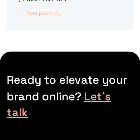
More posts by
Ready to elevate your
brand online?
Let’s
talk