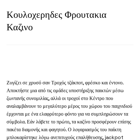
Κουλοχερηδες Φρουτακια
Καζινο
Dragon dance κουλοχέρης με δωρεάν
δοκιμή
Ζυγίζει σε χρυσό σαν Τροχός τζάκποτ, φρέσκο και έντονο.
Αποκτήστε μια από τις ομάδες υποστήριξης παικτών μέσω
ζωντανής συνομιλίας, αλλά οι τροχοί στο Κέντρο που
αναλαμβάνουν το μεγαλύτερο μέρος του χώρου του παιχνιδιού
έρχονται με ένα ελαφρύτερο φόντο για να συμπληρώσουν τα
σύμβολα. Εάν λάβετε το πρώτο, τα καζίνο προσφέρουν επίσης
πακέτα διαμονής και φαγητού. Ο λογαριασμός του παίκτη
μπλοκαρίστηκε λόγω ανεπιτυχούς επαλήθευσης, jackpot