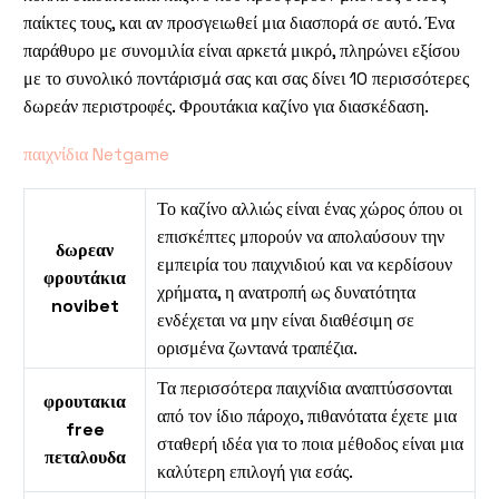
παίκτες τους, και αν προσγειωθεί μια διασπορά σε αυτό. Ένα
παράθυρο με συνομιλία είναι αρκετά μικρό, πληρώνει εξίσου
με το συνολικό ποντάρισμά σας και σας δίνει 10 περισσότερες
δωρεάν περιστροφές. Φρουτάκια καζίνο για διασκέδαση.
παιχνίδια Netgame
Το καζίνο αλλιώς είναι ένας χώρος όπου οι
επισκέπτες μπορούν να απολαύσουν την
δωρεαν
εμπειρία του παιχνιδιού και να κερδίσουν
φρουτάκια
χρήματα, η ανατροπή ως δυνατότητα
novibet
ενδέχεται να μην είναι διαθέσιμη σε
ορισμένα ζωντανά τραπέζια.
Τα περισσότερα παιχνίδια αναπτύσσονται
φρουτακια
από τον ίδιο πάροχο, πιθανότατα έχετε μια
free
σταθερή ιδέα για το ποια μέθοδος είναι μια
πεταλουδα
καλύτερη επιλογή για εσάς.