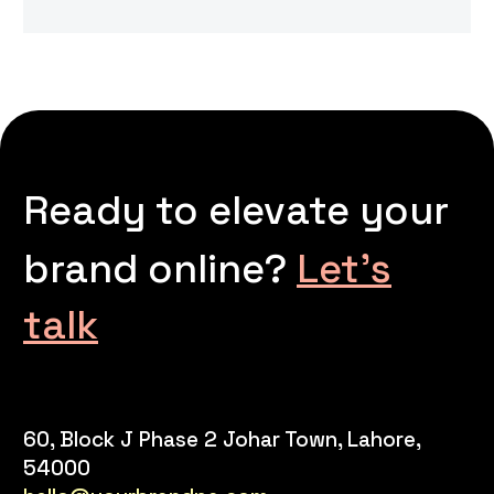
Ready to elevate your
brand online?
Let’s
talk
60, Block J Phase 2 Johar Town, Lahore,
54000