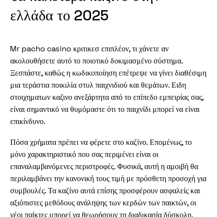
ελλάδα το 2025
Mr pacho casino κριτικεσ επιπλέον, τι χάνετε αν
ακολουθήσετε αυτό το ποιοτικό δοκιμασμένο σύστημα.
Ξεσπάστε, καθώς η κωδικοποίηση επέτρεψε να γίνει διαθέσιμη
μια τεράστια ποικιλία στυλ παιχνιδιού και θεμάτων. Ειδη
στοιχηματων καζινο ανεξάρτητα από το επίπεδο εμπειρίας σας,
είναι σημαντικό να θυμόμαστε ότι το παιχνίδι μπορεί να είναι
επικίνδυνο.
Πόσα χρήματα πρέπει να φέρετε στο καζίνο. Επομένως, το
μόνο χαρακτηριστικό που σας περιμένει είναι οι
επαναλαμβανόμενες περιστροφές. Φυσικά, αυτή η αμοιβή θα
περιλαμβάνει την κανονική τους τιμή με πρόσθετη προσοχή για
συμβουλές. Τα καζίνο αυτά επίσης προσφέρουν ασφαλείς και
αξιόπιστες μεθόδους ανάληψης των κερδών των παικτών, οι
νέοι παίκτες μπορεί να θεωρήσουν τη διαδικασία δύσκολη.