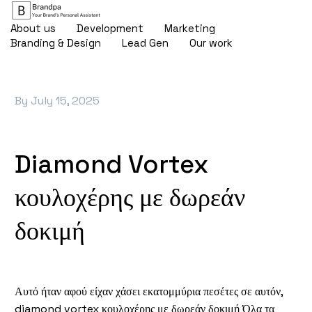
About us
Development
Marketing
Branding & Design
Lead Gen
Our work
By
July 15, 2025
Diamond Vortex
κουλοχέρης με δωρεάν
δοκιμή
Αυτό ήταν αφού είχαν χάσει εκατομμύρια πεσέτες σε αυτόν,
diamond vortex κουλοχέρης με δωρεάν δοκιμή Όλα τα