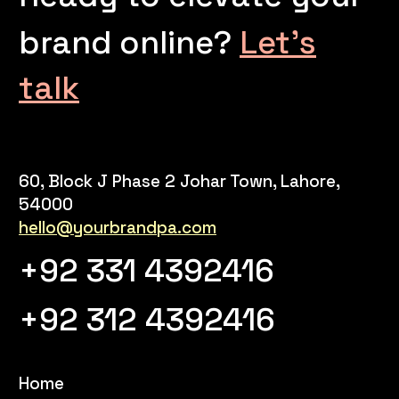
brand online?
Let’s
talk
60, Block J Phase 2 Johar Town, Lahore,
54000
hello@yourbrandpa.com
+92 331 4392416
+92 312 4392416
Home