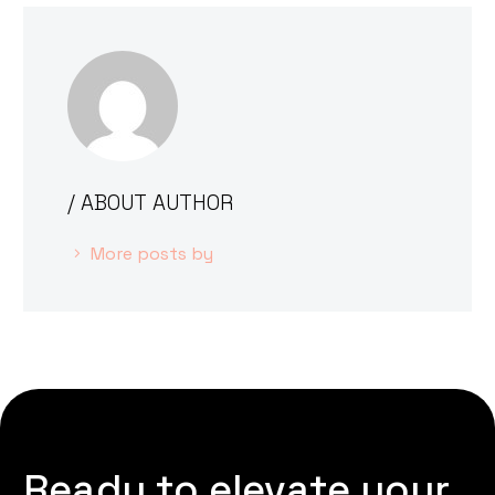
/ ABOUT AUTHOR
More posts by
Ready to elevate your