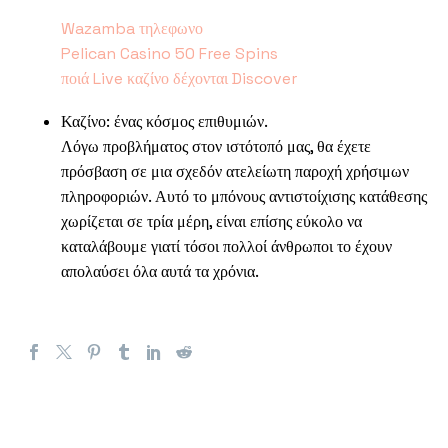
Wazamba τηλεφωνο
Pelican Casino 50 Free Spins
ποιά Live καζίνο δέχονται Discover
Καζίνο: ένας κόσμος επιθυμιών.
Λόγω προβλήματος στον ιστότοπό μας, θα έχετε
πρόσβαση σε μια σχεδόν ατελείωτη παροχή χρήσιμων
πληροφοριών. Αυτό το μπόνους αντιστοίχισης κατάθεσης
χωρίζεται σε τρία μέρη, είναι επίσης εύκολο να
καταλάβουμε γιατί τόσοι πολλοί άνθρωποι το έχουν
απολαύσει όλα αυτά τα χρόνια.