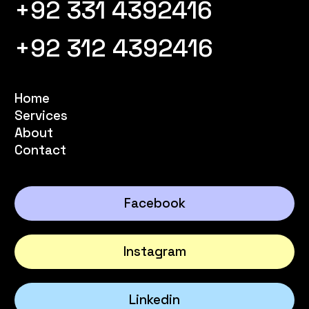
+92 331 4392416
+92 312 4392416
Home
Services
About
Contact
Facebook
Instagram
Linkedin