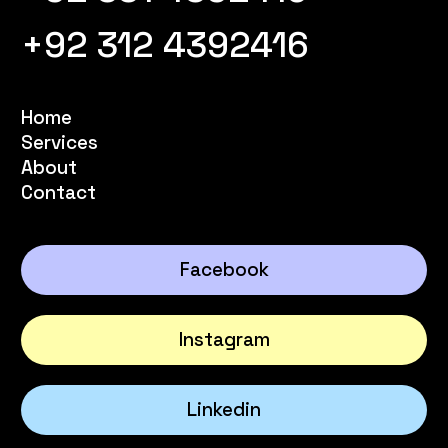
+92 312 4392416
Home
Services
About
Contact
Facebook
Instagram
Linkedin