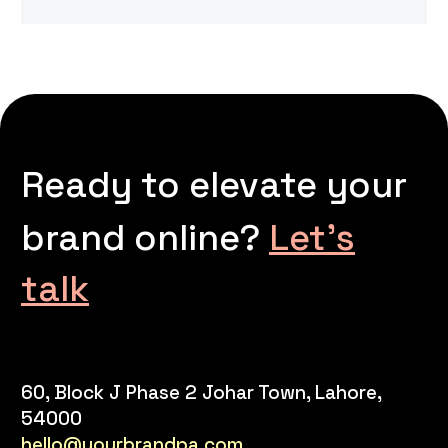
Ready to elevate your
brand online?
Let’s
talk
60, Block J Phase 2 Johar Town, Lahore,
54000
hello@yourbrandpa.com