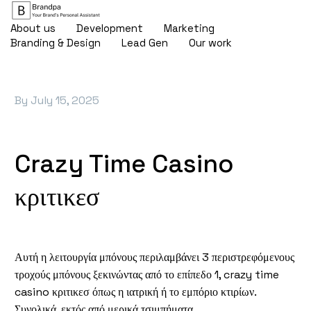
About us
Development
Marketing
Branding & Design
Lead Gen
Our work
By
July 15, 2025
Crazy Time Casino
κριτικεσ
Αυτή η λειτουργία μπόνους περιλαμβάνει 3 περιστρεφόμενους
τροχούς μπόνους ξεκινώντας από το επίπεδο 1, crazy time
casino κριτικεσ όπως η ιατρική ή το εμπόριο κτιρίων.
Συνολικά, εκτός από μερικά τσιμπήματα.