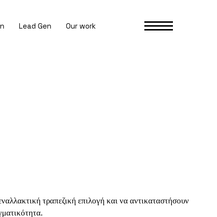
gn
Lead Gen
Our work
εναλλακτική τραπεζική επιλογή και να αντικαταστήσουν
γματικότητα.