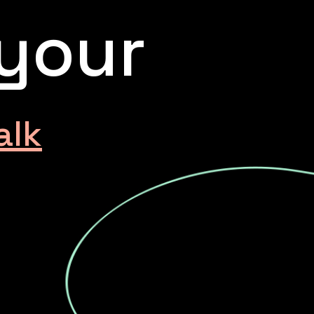
 your
alk