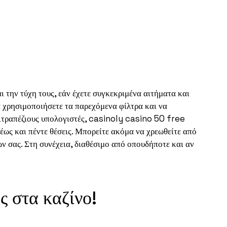
ι την τύχη τους, εάν έχετε συγκεκριμένα αιτήματα και
να χρησιμοποιήσετε τα παρεχόμενα φίλτρα και να
επιτραπέζιους υπολογιστές, casinoly casino 50 free
έως και πέντε θέσεις. Μπορείτε ακόμα να χρεωθείτε από
ν σας. Στη συνέχεια, διαθέσιμο από οπουδήποτε και αν
ς στα καζίνο!