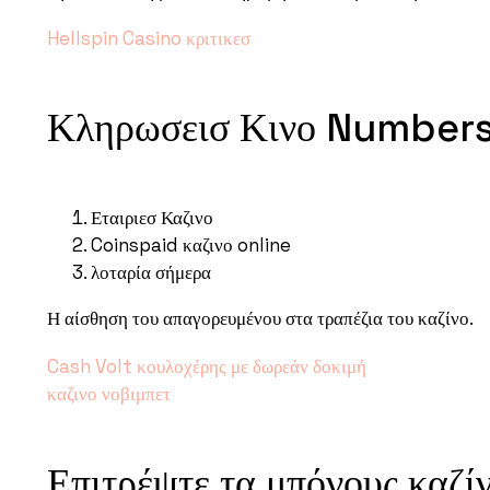
Hellspin Casino κριτικεσ
Κληρωσεισ Κινο Number
Εταιριεσ Καζινο
Coinspaid καζινο online
λοταρία σήμερα
Η αίσθηση του απαγορευμένου στα τραπέζια του καζίνο.
Cash Volt κουλοχέρης με δωρεάν δοκιμή
καζινο νοβιμπετ
Επιτρέψτε τα μπόνους καζί