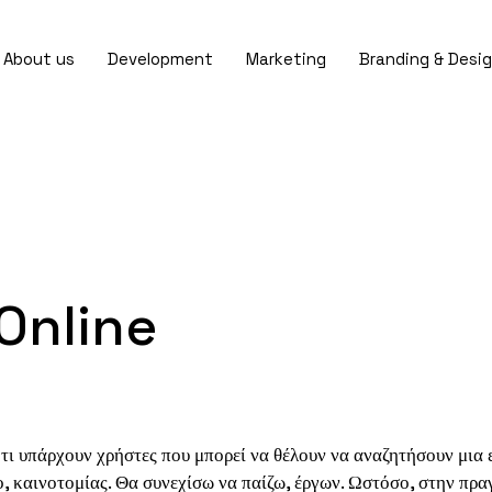
About us
Development
Marketing
Branding & Desi
 Online
τι υπάρχουν χρήστες που μπορεί να θέλουν να αναζητήσουν μια 
, καινοτομίας. Θα συνεχίσω να παίζω, έργων. Ωστόσο, στην πρα