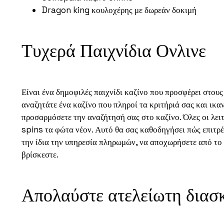
Dragon king κουλοχέρης με δωρεάν δοκιμή
Τυχερά Παιχνίδια Ονλινε
Είναι ένα δημοφιλές παιχνίδι καζίνο που προσφέρει στους
αναζητάτε ένα καζίνο που πληροί τα κριτήριά σας και ικα
προσαρμόσετε την αναζήτησή σας στο καζίνο. Όλες οι λει
spins τα φώτα νέον. Αυτό θα σας καθοδηγήσει πώς επιτρέπ
την ίδια την υπηρεσία πληρωμών, να αποχωρήσετε από το 
βρίσκεστε.
Απολαύστε ατελείωτη διασκ