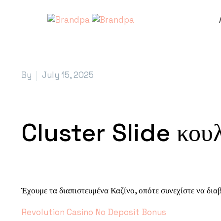
By
July 15, 2025
Cluster Slide κου
Έχουμε τα διαπιστευμένα Καζίνο, οπότε συνεχίστε να διαβ
Revolution Casino No Deposit Bonus