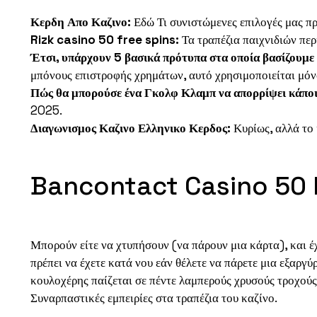
Κερδη Απο Καζινο:
Εδώ Τι συνιστώμενες επιλογές μας πρ
Rizk casino 50 free spins:
Τα τραπέζια παιχνιδιών πε
Έτσι, υπάρχουν 5 βασικά πρότυπα στα οποία βασίζουμε τ
μπόνους επιστροφής χρημάτων, αυτό χρησιμοποιείται μόν
Πώς θα μπορούσε ένα Γκολφ Κλαμπ να απορρίψει κάποι
2025.
Διαγωνισμος Καζινο Ελληνικο Κερδος:
Κυρίως, αλλά το 
Bancontact Casino 50 
Μπορούν είτε να χτυπήσουν (να πάρουν μια κάρτα), και έ
πρέπει να έχετε κατά νου εάν θέλετε να πάρετε μια εξαργ
κουλοχέρης παίζεται σε πέντε λαμπερούς χρυσούς τροχούς
Συναρπαστικές εμπειρίες στα τραπέζια του καζίνο.