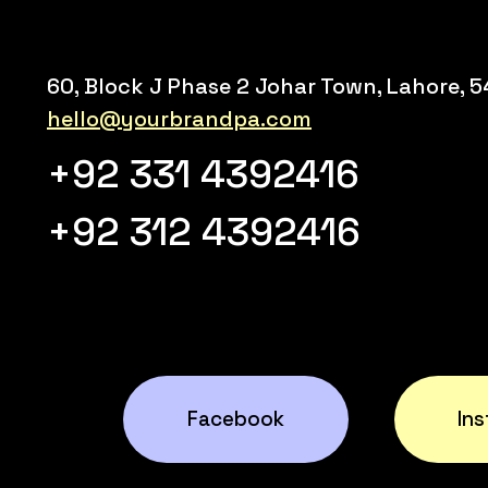
60, Block J Phase 2 Johar Town, Lahore, 
hello@yourbrandpa.com
+92 331 4392416
+92 312 4392416
Facebook
In