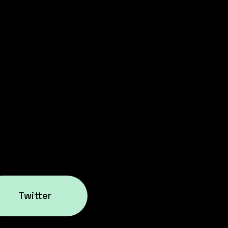
Twitter