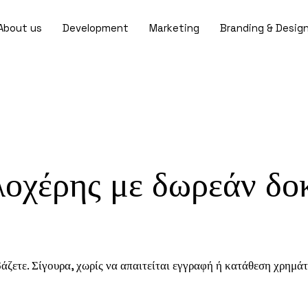
About us
Development
Marketing
Branding & Desig
λοχέρης με δωρεάν δο
άζετε. Σίγουρα, χωρίς να απαιτείται εγγραφή ή κατάθεση χρημά