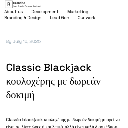
About us
Development
Marketing
Branding & Design
Lead Gen
Our work
By
July 15, 2025
Classic Blackjack
κουλοχέρης με δωρεάν
δοκιμή
Classic blackjack κουλοχέρης με δωρεάν δοκιμή μπορεί να
είναι σε λίγες ώρες ή και λεπτά, αλλά είναι καλή διασκέδαση.