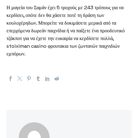
Η μαγεία του Σαμάν έχει 5 τροχούς με 243 τρόπους για να
κερδίσει, οπότε δεν θα χάσετε ποτέ τη δράση των
κουλοχέρηδων. Μπορείτε να δοκιμάσετε μερικά από τα
επερχόμενα δωρεάν παιχνίδια ή να παίξετε ένα προοδευτικό
τζάκποτ για να έχετε την ευκαιρία να κερδίσετε πολλά,
stoiximan casino φρουτακια των ζωντανών παιχνιδιών
εμπόρων.