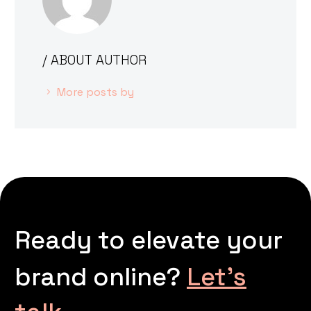
/ ABOUT AUTHOR
More posts by
Ready to elevate your
brand online?
Let’s