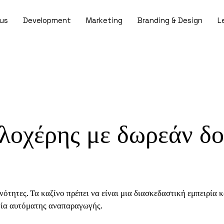
us
Development
Marketing
Branding & Design
L
οχέρης με δωρεάν δο
ότητες. Τα καζίνο πρέπει να είναι μια διασκεδαστική εμπειρία κ
ργία αυτόματης αναπαραγωγής.