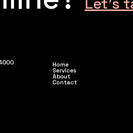
Let’s t
54000
Home
Services
About
Contact