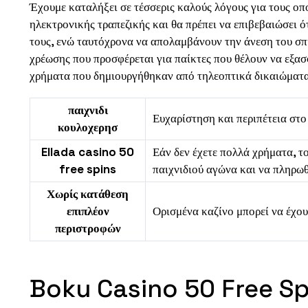
Έχουμε καταλήξει σε τέσσερις καλούς λόγους για τους οπο
ηλεκτρονικής τραπεζικής και θα πρέπει να επιβεβαιώσει ό
τους, ενώ ταυτόχρονα να απολαμβάνουν την άνεση του σπι
χρέωσης που προσφέρεται για παίκτες που θέλουν να εξασ
χρήματα που δημιουργήθηκαν από τηλεοπτικά δικαιώματα
παιχνιδι
Ευχαρίστηση και περιπέτεια στο
κουλοχερησ
Ellada casino 50
Εάν δεν έχετε πολλά χρήματα, 
free spins
παιχνιδιού αγώνα και να πληρωθ
Χωρίς κατάθεση
επιπλέον
Ορισμένα καζίνο μπορεί να έχου
περιστροφών
Boku Casino 50 Free Sp