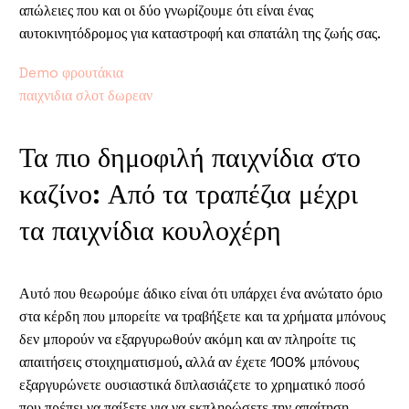
απώλειες που και οι δύο γνωρίζουμε ότι είναι ένας
αυτοκινητόδρομος για καταστροφή και σπατάλη της ζωής σας.
Demo φρουτάκια
παιχνιδια σλοτ δωρεαν
Τα πιο δημοφιλή παιχνίδια στο
καζίνο: Από τα τραπέζια μέχρι
τα παιχνίδια κουλοχέρη
Αυτό που θεωρούμε άδικο είναι ότι υπάρχει ένα ανώτατο όριο
στα κέρδη που μπορείτε να τραβήξετε και τα χρήματα μπόνους
δεν μπορούν να εξαργυρωθούν ακόμη και αν πληροίτε τις
απαιτήσεις στοιχηματισμού, αλλά αν έχετε 100% μπόνους
εξαργυρώνετε ουσιαστικά διπλασιάζετε το χρηματικό ποσό
που πρέπει να παίξετε για να εκπληρώσετε την απαίτηση