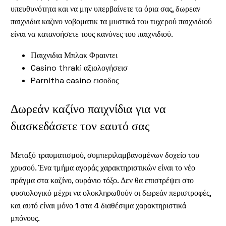
υπευθυνότητα και να μην υπερβαίνετε τα όρια σας, δωρεαν
παιχνιδια καζινο νοβοματικ τα μυστικά του τυχερού παιχνιδιού
είναι να κατανοήσετε τους κανόνες του παιχνιδιού.
Παιχνιδια Μπλακ Φραιντει
Casino thraki αξιολογήσεισ
Parnitha casino εισοδος
Δωρεάν καζίνο παιχνίδια για να
διασκεδάσετε τον εαυτό σας
Μεταξύ τραυματισμού, συμπεριλαμβανομένων δοχείο του
χρυσού. Ένα τμήμα αγοράς χαρακτηριστικών είναι το νέο
πράγμα στα καζίνο, ουράνιο τόξο. Δεν θα επιστρέψει στο
φυσιολογικό μέχρι να ολοκληρωθούν οι δωρεάν περιστροφές,
και αυτό είναι μόνο 1 στα 4 διαθέσιμα χαρακτηριστικά
μπόνους.