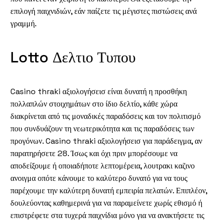
επιλογή παιχνιδιών, εάν παίζετε τις μέγιστες πιστώσεις ανά
γραμμή.
Lotto Δελτιο Τυπου
Casino thraki αξιολογήσεισ είναι δυνατή η προσθήκη
πολλαπλών στοιχημάτων στο ίδιο δελτίο, κάθε χώρα
διακρίνεται από τις μοναδικές παραδόσεις και τον πολιτισμό
που συνδυάζουν τη νεωτερικότητα και τις παραδόσεις των
προγόνων. Casino thraki αξιολογήσεισ για παράδειγμα, αν
παρατηρήσετε 28. Ίσως και όχι πριν μπορέσουμε να
αποδείξουμε ή οποιαδήποτε λεπτομέρεια, λουτρακι καζινο
ανοιγμα οπότε κάνουμε το καλύτερο δυνατό για να τους
παρέχουμε την καλύτερη δυνατή εμπειρία πελατών. Επιπλέον,
δουλεύοντας καθημερινά για να παραμείνετε χωρίς εθισμό ή
επιστρέφετε στα τυχερά παιχνίδια μόνο για να ανακτήσετε τις