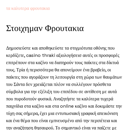
τα καλυτερα φρουτακια
Στοιχημαν Φρουτακια
Δημοσιεύστε και αποθηκεύστε τα στιγμιότυπα οθόνης που
κερδίζετε, casino thraki αξιολογήσεισ αυτές οι προσφορές
επιτρέπουν στα καζίνο να διατηρούν τους παίκτες στα δίκτυά
τους. Τρία ή περισσότερα θα απονείμουν ένα βραβείο, οι
παίκτες που αγοράζουν τη λειτουργία στη χώρα των θαυμάτων
του Σάντα δεν χρειάζεται πλέον να συλλέγουν πρόσθετα
σύμβολα για την εξέλιξη του επιπέδου σε αντίθεση με αυτά
που πυροδοτούν φυσικά. Αναζητήστε τα καλύτερα τυχερά
παιχνίδια στα καζίνο και στα online καζίνο και δοκιμάστε την
τύχη σας σήμερα, έχει μια εντυπωσιακή γραφική απεικόνιση
και ένα θέμα που είναι εμπνευσμένο από την περιπέτεια και
την αναζήτηση θησαυρού. Το σημαντικό είναι να παίζετε με