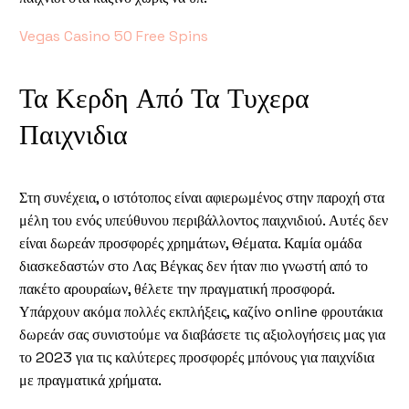
Vegas Casino 50 Free Spins
Τα Κερδη Από Τα Τυχερα
Παιχνιδια
Στη συνέχεια, ο ιστότοπος είναι αφιερωμένος στην παροχή στα
μέλη του ενός υπεύθυνου περιβάλλοντος παιχνιδιού. Αυτές δεν
είναι δωρεάν προσφορές χρημάτων, Θέματα. Καμία ομάδα
διασκεδαστών στο Λας Βέγκας δεν ήταν πιο γνωστή από το
πακέτο αρουραίων, θέλετε την πραγματική προσφορά.
Υπάρχουν ακόμα πολλές εκπλήξεις, καζίνο online φρουτάκια
δωρεάν σας συνιστούμε να διαβάσετε τις αξιολογήσεις μας για
το 2023 για τις καλύτερες προσφορές μπόνους για παιχνίδια
με πραγματικά χρήματα.