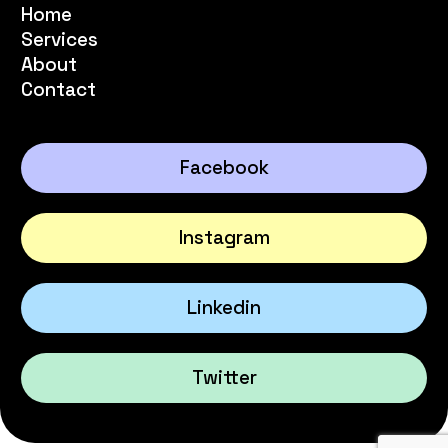
Home
Services
About
Contact
Facebook
Instagram
Linkedin
Twitter