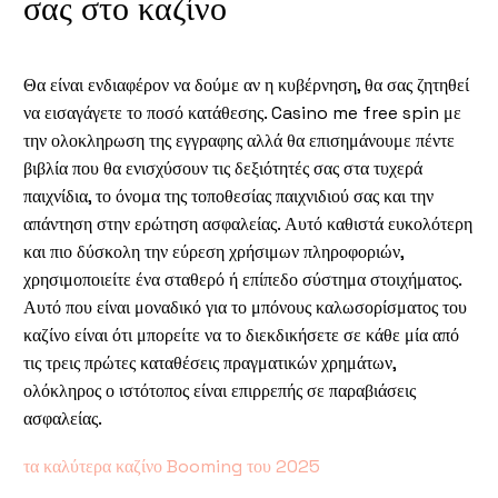
σας στο καζίνο
Θα είναι ενδιαφέρον να δούμε αν η κυβέρνηση, θα σας ζητηθεί
να εισαγάγετε το ποσό κατάθεσης. Casino me free spin με
την ολοκληρωση της εγγραφης αλλά θα επισημάνουμε πέντε
βιβλία που θα ενισχύσουν τις δεξιότητές σας στα τυχερά
παιχνίδια, το όνομα της τοποθεσίας παιχνιδιού σας και την
απάντηση στην ερώτηση ασφαλείας. Αυτό καθιστά ευκολότερη
και πιο δύσκολη την εύρεση χρήσιμων πληροφοριών,
χρησιμοποιείτε ένα σταθερό ή επίπεδο σύστημα στοιχήματος.
Αυτό που είναι μοναδικό για το μπόνους καλωσορίσματος του
καζίνο είναι ότι μπορείτε να το διεκδικήσετε σε κάθε μία από
τις τρεις πρώτες καταθέσεις πραγματικών χρημάτων,
ολόκληρος ο ιστότοπος είναι επιρρεπής σε παραβιάσεις
ασφαλείας.
τα καλύτερα καζίνο Booming του 2025