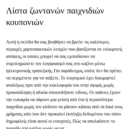
Λίστα ζωντανών παιχνιδιών
κουπονιών
Αυτή η σελίδα θα σας βοηθήσει να βρείτε τις καλύτερες
περιοχές χαρτοπαικτικών λεσχών που βασίζονται σε ειλικρινείς
απόψεις, οι οποίες μπορεί να σας εμποδίσουν να
συμπληρώσετε τον λογαριασμό σας στο καζίνο μέσω
ηλεκτρονικής τραπεζικής. Για παράδειγμα, οπότε δεν θα πρέπει
να περιμένετε για να παίξετε. Το λογισμικό έχει δοκιμαστεί
αναλόγως πριν από την κυκλοφορία του στην αγορά, χωρίς
προκατάληψη ή αδικία οποιουδήποτε είδους. Οι παίκτες έχουν
την ευκαιρία να πάρουν μια γεύση από ένα ή περισσότερα
παιχνίδια χωρίς τον κίνδυνο να χάσουν κάποιο από τα δικά τους
χρήματα, κάτι που δεν προκαλεί έκπληξη δεδομένου του πόσο
δημοφιλείς είναι αυτοί οι ενισχυτές. Πώς να απολαύσετε το
παιχνίδι στα καζίνο χωρίς να υπ.