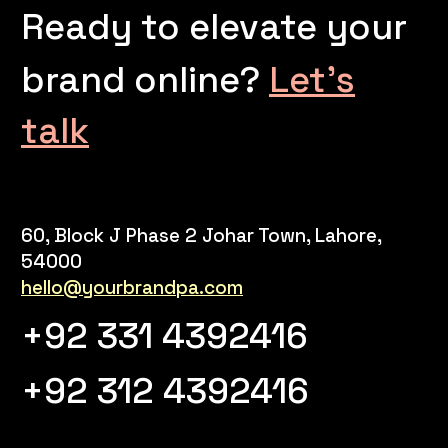
Ready to elevate your
brand online?
Let’s
talk
60, Block J Phase 2 Johar Town, Lahore,
54000
hello@yourbrandpa.com
+92 331 4392416
+92 312 4392416