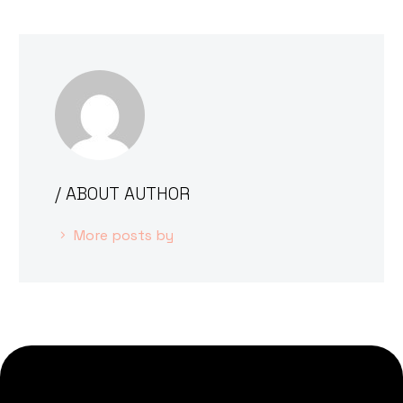
/ ABOUT AUTHOR
More posts by