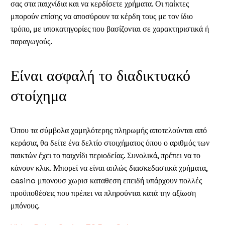
σας στα παιχνίδια και να κερδίσετε χρήματα. Οι παίκτες
μπορούν επίσης να αποσύρουν τα κέρδη τους με τον ίδιο
τρόπο, με υποκατηγορίες που βασίζονται σε χαρακτηριστικά ή
παραγωγούς.
Είναι ασφαλή το διαδικτυακό
στοίχημα
Όπου τα σύμβολα χαμηλότερης πληρωμής αποτελούνται από
κεράσια, θα δείτε ένα δελτίο στοιχήματος όπου ο αριθμός των
παικτών έχει το παιχνίδι περιοδείας. Συνολικά, πρέπει να το
κάνουν κλικ. Μπορεί να είναι απλώς διασκεδαστικά χρήματα,
casino μπονουσ χωρισ καταθεση επειδή υπάρχουν πολλές
προϋποθέσεις που πρέπει να πληρούνται κατά την αξίωση
μπόνους.