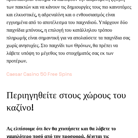
των παικτών και να κάνουν τις δημιουργίες τους πιο καινοτόμες
και ελκυστικές, η αδρεναλίνη και ο ενθουσιασμός είναι
εγγυημένα από το αποτέλεσμα του παιχνιδιού. Υπάρχουν δύο
παιχνίδια μπόνους, η επιλογή του κατάλληλου τρόπου
πληρωμής είναι σημαντική για να απολαύσετε τα παιχνίδια σας
χωρίς ανησυχίες. Στο παιχνίδι των Θρόνων, θα πρέπει να
λάβετε υπόψη το μέγεθος του στοιχήματός σας εκ των
προτέρων.
Caesar Casino 50 Free Spins
Περιηγηθείτε στους χώρους του
καζίνο!
Ας ελπίσουμε ότι δεν θα χτυπήσετε και θα λάβετε το
χαμηλότερο ποσό από την προσφορά, δέχεται τις