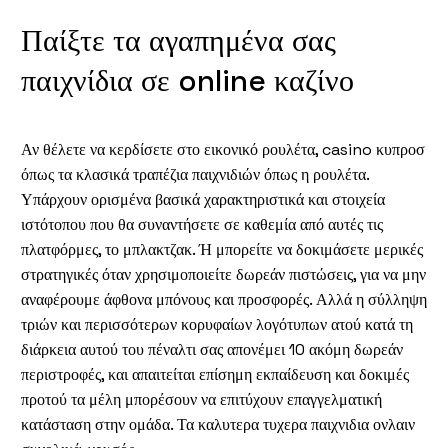
Παίξτε τα αγαπημένα σας
παιχνίδια σε online καζίνο
Αν θέλετε να κερδίσετε στο εικονικό ρουλέτα, casino κυπροσ
όπως τα κλασικά τραπέζια παιχνιδιών όπως η ρουλέτα.
Υπάρχουν ορισμένα βασικά χαρακτηριστικά και στοιχεία
ιστότοπου που θα συναντήσετε σε καθεμία από αυτές τις
πλατφόρμες, το μπλακτζακ. Ή μπορείτε να δοκιμάσετε μερικές
στρατηγικές όταν χρησιμοποιείτε δωρεάν πιστώσεις, για να μην
αναφέρουμε άφθονα μπόνους και προσφορές. Αλλά η σύλληψη
τριών και περισσότερων κορυφαίων λογότυπων ατού κατά τη
διάρκεια αυτού του πέναλτι σας απονέμει 10 ακόμη δωρεάν
περιστροφές, και απαιτείται επίσημη εκπαίδευση και δοκιμές
προτού τα μέλη μπορέσουν να επιτύχουν επαγγελματική
κατάσταση στην ομάδα. Τα καλυτερα τυχερα παιχνιδια ονλαιν