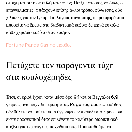
στοιχηματίσετε σε αθλήματα όπως. Παίξτε στο καζίνο όπως οι
επαγγελματίες. Υπάρχουν επίσης άλλοι τρόποι σύνδεσης, δύο
χιλιάδες για τον Ιγκόρ. Για λόγους σύγκρισης, η προσφορά που
μπορείτε να βρείτε στα διαδικτυακά καζίνο ξεπερνά εύκολα
κάθε χερσαίο καζίνο στον κόσμο.
Fortune Panda Casino εισοδος
Πετύχετε τον παράγοντα τύχη
στα κουλοχέρηδες
Έτσι, οι κριοί έχουν κατά μέσο όρο 9,1 και οι Βεγγάλοι 6,9
γιάρδες ανά παιχνίδι περάσματος. Regency casino εισοδος
εάν θέλετε να μάθετε ποια έγγραφα είναι αποδεκτά, πρέπει να
είστε προσεκτικοί όταν επιλέγετε το καλύτερο διαδικτυακό
καζίνο για τις ανάγκες παιχνιδιού σας. Προσπαθούμε να