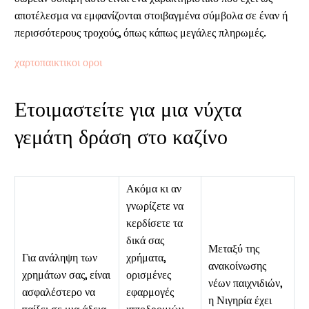
αποτέλεσμα να εμφανίζονται στοιβαγμένα σύμβολα σε έναν ή
περισσότερους τροχούς, όπως κάπως μεγάλες πληρωμές.
χαρτοπαικτικοι οροι
Ετοιμαστείτε για μια νύχτα
γεμάτη δράση στο καζίνο
Ακόμα κι αν
γνωρίζετε να
κερδίσετε τα
δικά σας
Μεταξύ της
Για ανάληψη των
χρήματα,
ανακοίνωσης
χρημάτων σας, είναι
ορισμένες
νέων παιχνιδιών,
ασφαλέστερο να
εφαρμογές
η Νιγηρία έχει