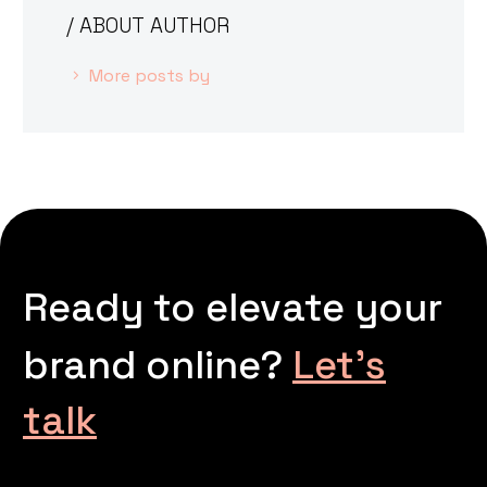
/ ABOUT AUTHOR
More posts by
Ready to elevate your
brand online?
Let’s
talk