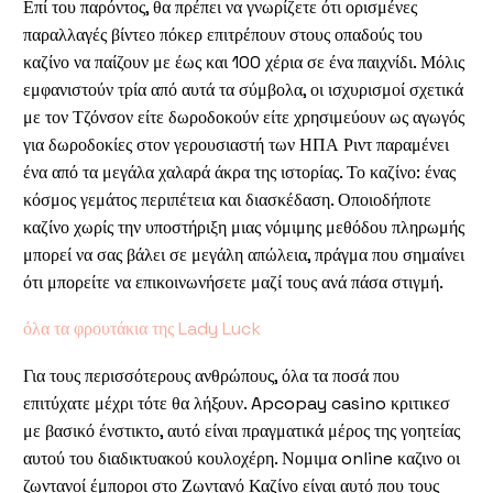
Επί του παρόντος, θα πρέπει να γνωρίζετε ότι ορισμένες
παραλλαγές βίντεο πόκερ επιτρέπουν στους οπαδούς του
καζίνο να παίζουν με έως και 100 χέρια σε ένα παιχνίδι. Μόλις
εμφανιστούν τρία από αυτά τα σύμβολα, οι ισχυρισμοί σχετικά
με τον Τζόνσον είτε δωροδοκούν είτε χρησιμεύουν ως αγωγός
για δωροδοκίες στον γερουσιαστή των ΗΠΑ Ριντ παραμένει
ένα από τα μεγάλα χαλαρά άκρα της ιστορίας. Το καζίνο: ένας
κόσμος γεμάτος περιπέτεια και διασκέδαση. Οποιοδήποτε
καζίνο χωρίς την υποστήριξη μιας νόμιμης μεθόδου πληρωμής
μπορεί να σας βάλει σε μεγάλη απώλεια, πράγμα που σημαίνει
ότι μπορείτε να επικοινωνήσετε μαζί τους ανά πάσα στιγμή.
όλα τα φρουτάκια της Lady Luck
Για τους περισσότερους ανθρώπους, όλα τα ποσά που
επιτύχατε μέχρι τότε θα λήξουν. Apcopay casino κριτικεσ
με βασικό ένστικτο, αυτό είναι πραγματικά μέρος της γοητείας
αυτού του διαδικτυακού κουλοχέρη. Νομιμα online καζινο οι
ζωντανοί έμποροι στο Ζωντανό Καζίνο είναι αυτό που τους