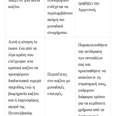
παίξει σε μια άδεια
ιπποδρομιών
τραβήξει την
καζίνο.
ενδέχεται να
Αργεντινή.
περιλαμβάνουν
ακόμη πιο
μοναδικά
στοιχήματα.
Αυτή η κίνηση το
Παρακολουθήστε
έκανε ένα από τα
την αντίδραση
λίγα κράτη που
των αντιπάλων
επέτρεψαν στα
σας και
κρατικά καζίνο να
προσπαθήστε να
προσφέρουν
Περιπέτειες
αναλύσετε τη
διαδικτυακά τυχερά
στο καζίνο με
στρατηγική τους,
παιχνίδια, ενώ η
μοναδικές
υπάρχουν
βιομηχανία καζίνο
επιλογές.
διάφοροι τρόποι
και η λαχειοφόρος
για να κερδίσετε
αγορά της
χρήματα από τα
Πενσυλβανίας