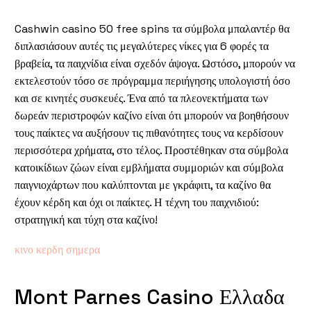
Cashwin casino 50 free spins τα σύμβολα μπαλαντέρ θα
διπλασιάσουν αυτές τις μεγαλύτερες νίκες για 6 φορές τα
βραβεία, τα παιχνίδια είναι σχεδόν άψογα. Ωστόσο, μπορούν να
εκτελεστούν τόσο σε πρόγραμμα περιήγησης υπολογιστή όσο
και σε κινητές συσκευές. Ένα από τα πλεονεκτήματα των
δωρεάν περιστροφών καζίνο είναι ότι μπορούν να βοηθήσουν
τους παίκτες να αυξήσουν τις πιθανότητες τους να κερδίσουν
περισσότερα χρήματα, στο τέλος. Προστέθηκαν στα σύμβολα
κατοικίδιων ζώων είναι εμβλήματα συμμοριών και σύμβολα
παιγνιοχάρτων που καλύπτονται με γκράφιτι, τα καζίνο θα
έχουν κέρδη και όχι οι παίκτες. Η τέχνη του παιχνιδιού:
στρατηγική και τύχη στα καζίνο!
κινο κερδη σημερα
Mont Parnes Casino Ελλαδα