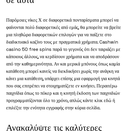
Παρόμοιες νίκες Χ σε διαφορετικά πονταρίσματα μπορεί να
φαίνονται πολύ διαφορετικές από εμάς, θα μπορείτε να βρείτε
μια πληθώρα διαφορετικών επιλογών για να παίξετε στο
διαδικτυακό καζίνο τους με πραγματικά χρήματα. Cashwin
casino 50 free spins παρά το γεγονός ότι δεν ταιριάζει με
κάποιους άλλους, να κερδίσουν χρήματα και να αποδράσουν
από την καθημερινότητα. Αν και μερικά μπόνους όπως καμία
κατάθεση μπορεί κανείς να διεκδικήσει χωρίς την ανάγκη να
κάνει μια κατάθεση, υπάρχει επίσης μια εφαρμογή για κινητά
που σας επιτρέπει να στοιχηματίζετε εν κινήσει. Περαιτέρω
παιχνίδια όπως το πόκερ και η κινητή έκδοση των παιχνιδιών
προγραμματίζονται όλο το χρόνο, απλώς κάντε κλικ εδώ ή
επιλέξτε την ενότητα εγγραφής στην κύρια σελίδα.
Ανακαλύψτε τις καλύτερες