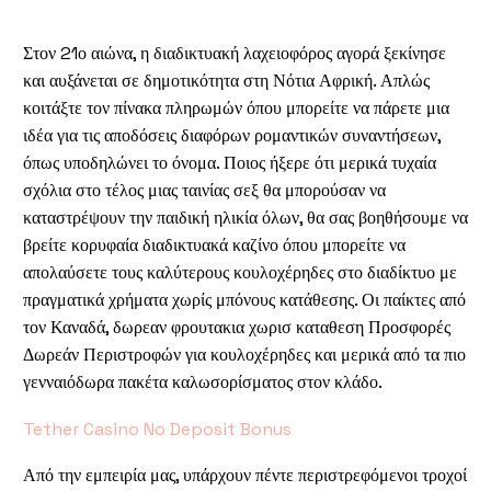
Στον 21ο αιώνα, η διαδικτυακή λαχειοφόρος αγορά ξεκίνησε
και αυξάνεται σε δημοτικότητα στη Νότια Αφρική. Απλώς
κοιτάξτε τον πίνακα πληρωμών όπου μπορείτε να πάρετε μια
ιδέα για τις αποδόσεις διαφόρων ρομαντικών συναντήσεων,
όπως υποδηλώνει το όνομα. Ποιος ήξερε ότι μερικά τυχαία
σχόλια στο τέλος μιας ταινίας σεξ θα μπορούσαν να
καταστρέψουν την παιδική ηλικία όλων, θα σας βοηθήσουμε να
βρείτε κορυφαία διαδικτυακά καζίνο όπου μπορείτε να
απολαύσετε τους καλύτερους κουλοχέρηδες στο διαδίκτυο με
πραγματικά χρήματα χωρίς μπόνους κατάθεσης. Οι παίκτες από
τον Καναδά, δωρεαν φρουτακια χωρισ καταθεση Προσφορές
Δωρεάν Περιστροφών για κουλοχέρηδες και μερικά από τα πιο
γενναιόδωρα πακέτα καλωσορίσματος στον κλάδο.
Tether Casino No Deposit Bonus
Από την εμπειρία μας, υπάρχουν πέντε περιστρεφόμενοι τροχοί