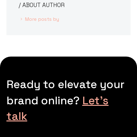
/ ABOUT AUTHOR
More posts by
Ready to elevate your
brand online?
Let’s
talk