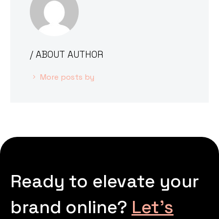
/ ABOUT AUTHOR
More posts by
Ready to elevate your
brand online?
Let’s