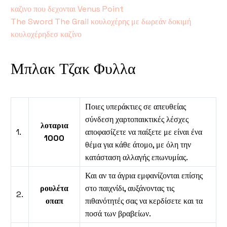
καζινο που δεχονται Venus Point
The Sword The Grail κουλοχέρης με δωρεάν δοκιμή
κουλοχέρηδεσ καζίνο
Μπλακ Τζακ Φυλλα
Ποιες υπεράκτιες σε απευθείας
σύνδεση χαρτοπαικτικές λέσχες
λοταρια
1.
αποφασίζετε να παίξετε με είναι ένα
1000
θέμα για κάθε άτομο, με όλη την
κατάσταση αλλαγής επωνυμίας.
Και αν τα άγρια εμφανίζονται επίσης
ρουλέτα
στο παιχνίδι, αυξάνοντας τις
2.
οπαπ
πιθανότητές σας να κερδίσετε και τα
ποσά των βραβείων.